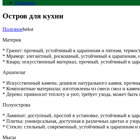
Полезное
Остров для кухни
Полезное
bekst
Материк
* Гранит: прочный, устойчивый к царапинам и пятнам, термос
* Мрамор: элегантный, роскошный, устойчивый к царапинам, 
* Кварц: искусственный материал, прочный, устойчивый к цар
Архипелаг
* Искусственный камень: дешевле натурального камня, прочный
* Композитные материалы: изготовлены из смеси смол и камен
* Дерево: привносит теплоту и уют, требует ухода, может быт
Полуострова
* Ламинат: доступный, простой в установке, устойчивый к цар
* Плитка: универсальная, доступная в различных цветах и узора
* Стекло: стильный, современный, устойчивый к царапинам и 
Мысы