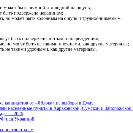
но может быть шумной и холодной на ощупь;
ет быть подвержена царапинам;
каз, но может быть холодным на ощупь и трудноочищаемым.
 могут быть подвержены пятнам и повреждениям;
е, но могут быть не такими прочными, как другие материалы;
ь не такими удобными, как другие материалы.
ка кандидатов от «Яблока» на выборы в Думу
яли населённые пункты в Харьковской, Сумской и Запорожской 
аде — 2026
 РФ над Украиной
бы построят храм