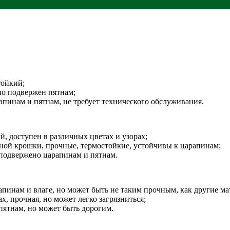
тойкий;
но подвержен пятнам;
апинам и пятнам, не требует технического обслуживания.
, доступен в различных цветах и узорах;
ной крошки, прочные, термостойкие, устойчивы к царапинам;
ь подвержено царапинам и пятнам.
апинам и влаге, но может быть не таким прочным, как другие ма
х, прочная, но может легко загрязниться;
пятнам, но может быть дорогим.