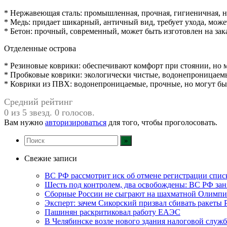
* Нержавеющая сталь: промышленная, прочная, гигиеничная, 
* Медь: придает шикарный, античный вид, требует ухода, мож
* Бетон: прочный, современный, может быть изготовлен на за
Отделенные острова
* Резиновые коврики: обеспечивают комфорт при стоянии, но
* Пробковые коврики: экологически чистые, водонепроницаемы
* Коврики из ПВХ: водонепроницаемые, прочные, но могут быт
Средний рейтинг
0 из 5 звезд. 0 голосов.
Вам нужно
авторизироваться
для того, чтобы проголосовать.
Свежие записи
ВС РФ рассмотрит иск об отмене регистрации спис
Шесть под контролем, два освобождены: ВС РФ зан
Сборные России не сыграют на шахматной Олимпи
Эксперт: зачем Сикорский призвал сбивать ракеты
Пашинян раскритиковал работу ЕАЭС
В Челябинске возле нового здания налоговой служ