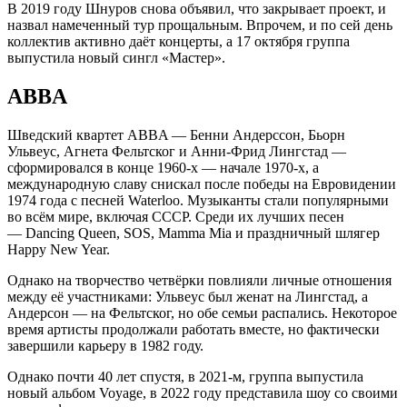
В 2019 году Шнуров снова объявил, что закрывает проект, и
назвал намеченный тур прощальным. Впрочем, и по сей день
коллектив активно даёт концерты, а 17 октября группа
выпустила новый сингл «Мастер».
ABBA
Шведский квартет ABBA — Бенни Андерссон, Бьорн
Ульвеус, Агнета Фельтског и Анни-Фрид Лингстад —
сформировался в конце 1960-х — начале 1970-х, а
международную славу снискал после победы на Евровидении
1974 года с песней Waterloo. Музыканты стали популярными
во всём мире, включая СССР. Среди их лучших песен
— Dancing Queen, SOS, Mamma Mia и праздничный шлягер
Happy New Year.
Однако на творчество четвёрки повлияли личные отношения
между её участниками: Ульвеус был женат на Лингстад, а
Андерсон — на Фельтског, но обе семьи распались. Некоторое
время артисты продолжали работать вместе, но фактически
завершили карьеру в 1982 году.
Однако почти 40 лет спустя, в 2021-м, группа выпустила
новый альбом Voyage, в 2022 году представила шоу со своими