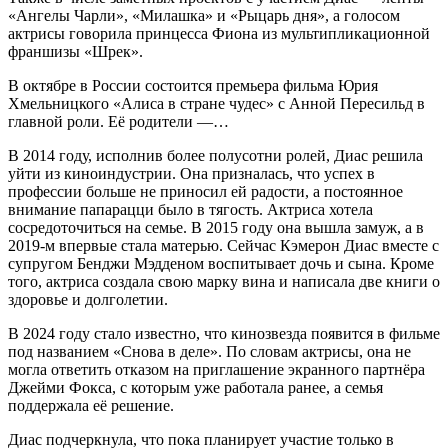
«Ангелы Чарли», «Милашка» и «Рыцарь дня», а голосом
актрисы говорила принцесса Фиона из мультипликационной
франшизы «Шрек».
В октябре в России состоится премьера фильма Юрия
Хмельницкого «Алиса в стране чудес» с Анной Пересильд в
главной роли. Её родители —…
В 2014 году, исполнив более полусотни ролей, Диас решила
уйти из киноиндустрии. Она призналась, что успех в
профессии больше не приносил ей радости, а постоянное
внимание папарацци было в тягость. Актриса хотела
сосредоточиться на семье. В 2015 году она вышла замуж, а в
2019-м впервые стала матерью. Сейчас Кэмерон Диас вместе с
супругом Бенджи Мэдденом воспитывает дочь и сына. Кроме
того, актриса создала свою марку вина и написала две книги о
здоровье и долголетии.
В 2024 году стало известно, что кинозвезда появится в фильме
под названием «Снова в деле». По словам актрисы, она не
могла ответить отказом на приглашение экранного партнёра
Джейми Фокса, с которым уже работала ранее, а семья
поддержала её решение.
Диас подчеркнула, что пока планирует участие только в