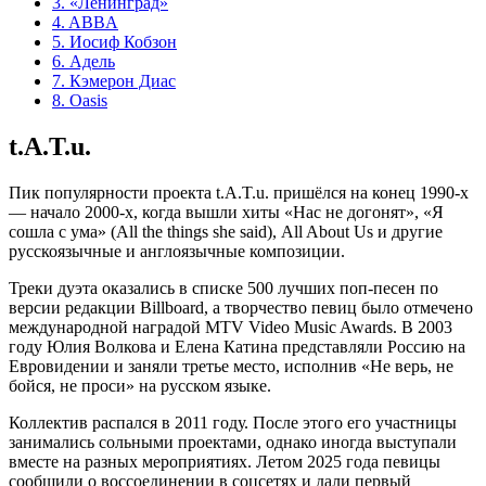
3.
«Ленинград»
4.
ABBA
5.
Иосиф Кобзон
6.
Адель
7.
Кэмерон Диас
8.
Oasis
t.A.T.u.
Пик популярности проекта t.A.T.u. пришёлся на конец 1990-х
— начало 2000-х, когда вышли хиты «Нас не догонят», «Я
сошла с ума» (All the things she said), All About Us и другие
русскоязычные и англоязычные композиции.
Треки дуэта оказались в списке 500 лучших поп-песен по
версии редакции Billboard, а творчество певиц было отмечено
международной наградой MTV Video Music Awards. В 2003
году Юлия Волкова и Елена Катина представляли Россию на
Евровидении и заняли третье место, исполнив «Не верь, не
бойся, не проси» на русском языке.
Коллектив распался в 2011 году. После этого его участницы
занимались сольными проектами, однако иногда выступали
вместе на разных мероприятиях. Летом 2025 года певицы
сообщили о воссоединении в соцсетях и дали первый