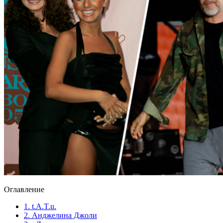
Оглавление
1.
t.A.T.u.
2.
Анджелина Джоли