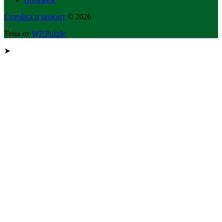
Стройка и ремонт
© 2026
Тема от
WP Puzzle
➤