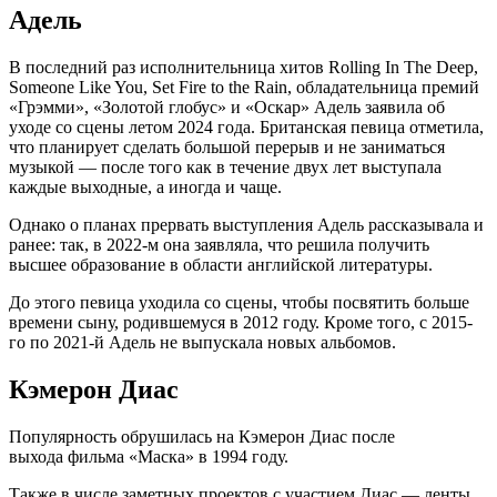
Адель
В последний раз исполнительница хитов Rolling In The Deep,
Someone Like You, Set Fire to the Rain, обладательница премий
«Грэмми», «Золотой глобус» и «Оскар» Адель заявила об
уходе со сцены летом 2024 года. Британская певица отметила,
что планирует сделать большой перерыв и не заниматься
музыкой — после того как в течение двух лет выступала
каждые выходные, а иногда и чаще.
Однако о планах прервать выступления Адель рассказывала и
ранее: так, в 2022-м она заявляла, что решила получить
высшее образование в области английской литературы.
До этого певица уходила со сцены, чтобы посвятить больше
времени сыну, родившемуся в 2012 году. Кроме того, с 2015-
го по 2021-й Адель не выпускала новых альбомов.
Кэмерон Диас
Популярность обрушилась на Кэмерон Диас после
выхода фильма «Маска» в 1994 году.
Также в числе заметных проектов с участием Диас — ленты