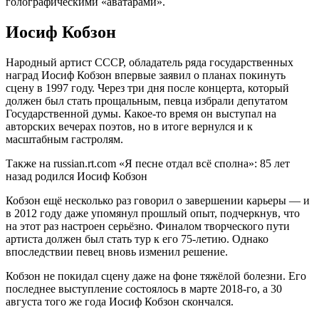
голографическими «аватарами».
Иосиф Кобзон
Народный артист СССР, обладатель ряда государственных
наград Иосиф Кобзон впервые заявил о планах покинуть
сцену в 1997 году. Через три дня после концерта, который
должен был стать прощальным, певца избрали депутатом
Государственной думы. Какое-то время он выступал на
авторских вечерах поэтов, но в итоге вернулся и к
масштабным гастролям.
Также на russian.rt.com «Я песне отдал всё сполна»: 85 лет
назад родился Иосиф Кобзон
Кобзон ещё несколько раз говорил о завершении карьеры — и
в 2012 году даже упомянул прошлый опыт, подчеркнув, что
на этот раз настроен серьёзно. Финалом творческого пути
артиста должен был стать тур к его 75-летию. Однако
впоследствии певец вновь изменил решение.
Кобзон не покидал сцену даже на фоне тяжёлой болезни. Его
последнее выступление состоялось в марте 2018-го, а 30
августа того же года Иосиф Кобзон скончался.