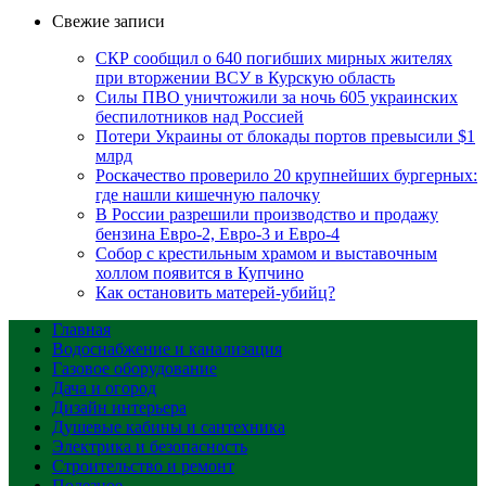
Свежие записи
СКР сообщил о 640 погибших мирных жителях
при вторжении ВСУ в Курскую область
Силы ПВО уничтожили за ночь 605 украинских
беспилотников над Россией
Потери Украины от блокады портов превысили $1
млрд
Роскачество проверило 20 крупнейших бургерных:
где нашли кишечную палочку
В России разрешили производство и продажу
бензина Евро-2, Евро-3 и Евро-4
Собор с крестильным храмом и выставочным
холлом появится в Купчино
Как остановить матерей-убийц?
Главная
Водоснабжение и канализация
Газовое оборудование
Дача и огород
Дизайн интерьера
Душевые кабины и сантехника
Электрика и безопасность
Строительство и ремонт
Полезное