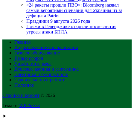
«24 ракеты прошли ПВО»: Bloomberg назвал
самый вероятный сценарий для Украины из-за
дефицита Patriot
Праздники 9 августа 2026 года
Пляжи в Геленджике открыли после снятия
угрозы атаки БПЛА
Главная
Водоснабжение и канализация
Газовое оборудование
Дача и огород
Дизайн интерьера
Душевые кабины и сантехника
Электрика и безопасность
Строительство и ремонт
Полезное
Стройка и ремонт
© 2026
Тема от
WP Puzzle
➤