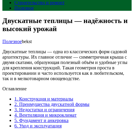
Строительство и ремонт
Полезное
Двускатные теплицы — надёжность и
высокий урожай
Полезное
bekst
Двускатные теплицы — одна из классических форм садовой
архитектуры. Их главное отличие — симметричная крыша с
двумя скатами, образующая полезный объём и удобные углы
для крепления конструкций. Такая геометрия проста в
проектировании и часто используется как в любительском,
так и в мелкотоварном овощеводстве.
Оглавление
1.
Конструкция и материалы
2.
Преимущества двускатной формы
3.
Недостатки и ограничения
4.
Вентиляция и микроклимат
5.
Фундамент и анкеровка
6.
Уход и эксплуатация