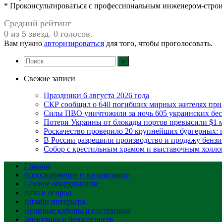
* Проконсультироваться с профессиональным инженером-строи
Средний рейтинг
0 из 5 звезд. 0 голосов.
Вам нужно
авторизироваться
для того, чтобы проголосовать.
Свежие записи
Праздники 6 августа 2026 года
СКР сообщил о 640 погибших мирных жителях при
Силы ПВО уничтожили за ночь 605 украинских бес
Потери Украины от блокады портов превысили $1 
Роскачество проверило 20 крупнейших бургерных:
В России разрешили производство и продажу бензин
Собор с крестильным храмом и выставочным холло
Главная
Водоснабжение и канализация
Газовое оборудование
Дача и огород
Дизайн интерьера
Душевые кабины и сантехника
Электрика и безопасность