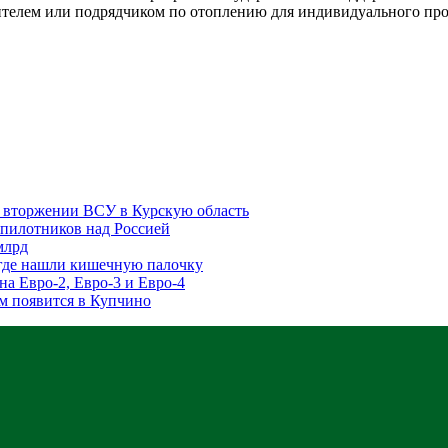
телем или подрядчиком по отоплению для индивидуального про
 вторжении ВСУ в Курскую область
пилотников над Россией
млрд
 где нашли кишечную палочку
а Евро-2, Евро-3 и Евро-4
м появится в Купчино