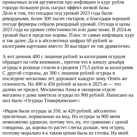
привычных всем аргументов про инфляцию и курс рубля
гораздо большую роль сыграл эффект низкой базы.
Дело в том, что посадки под урожай 2023 года были
рекордными, более 300 тысяч гектаров, а благодаря хорошей
погоде фермеры собрали рекордный урожай. Отсюда и цены
2023 года на уровне себестоимости или даже ниже. В 2024-м
урожай был в пределах нормы. Плюс те самые инфляция, курс
и так далее. Да и в абсолютных цифрах 60 рублей за
килограмм картошки вместо 30 выглядит не так драматично.
А вот ценник 400 с лишним рублей за килограмм огурцов
обращает на себя внимание., притом что к началу декабря
огурцы в рознице стоили в среднем 175,5 рубля за килограмм.
С другой стороны, до 300 с лишним рублей огурцы в
последние несколько лет дорожают каждую зиму. Опять же
сезонность. Но 400 и 450 рублей за кило в 2025-м — это
далеко не предел. Москвичка Анна в овощном отделе
магазина у дома заметила огурцы по 900 рублей. Написано на
них было «Огурцы Тимирязевские»:
«Рядом были огурцы за 350, за 420 рублей, абсолютно
приличные, нормальные на вид. Но огурцы за 900 меня
немножечко удивили, потому что, ну, это сравнимо с ценой
говядины, да, корова-то растет слегка дольше, чем огурец,
поэтому морально я к таким ценам была не готова. На моей