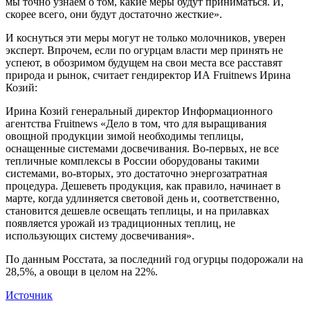
мы точно узнаем о том, какие меры будут приниматься. И,
скорее всего, они будут достаточно жесткие».
И коснуться эти меры могут не только молочников, уверен
эксперт. Впрочем, если по огурцам власти мер принять не
успеют, в обозримом будущем на свои места все расставят
природа и рынок, считает гендиректор ИА Fruitnews Ирина
Козий:
Ирина Козий генеральный директор Информационного
агентства Fruitnews «Дело в том, что для выращивания
овощной продукции зимой необходимы теплицы,
оснащенные системами досвечивания. Во-первых, не все
тепличные комплексы в России оборудованы такими
системами, во-вторых, это достаточно энергозатратная
процедура. Дешеветь продукция, как правило, начинает в
марте, когда удлиняется световой день и, соответственно,
становится дешевле освещать теплицы, и на прилавках
появляется урожай из традиционных теплиц, не
использующих систему досвечивания».
По данным Росстата, за последний год огурцы подорожали на
28,5%, а овощи в целом на 22%.
Источник