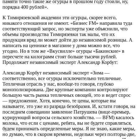
памяти точно такие же огурцы в прошлом году стоили, ну,
порядка 400 рублей».
К Тимирязевской академии эти огурцы, скорее всего,
никакого отношения не имеют. «Бизнес FM» направила туда
соответствующий запрос, но эксперты уже объяснили, что
объемы производства Тимирязевки так малы, что их
продукция вряд ли может дойти до независимой розницы. А
написать на ценнике в магазине у дома можно все, что
угодно. Но в том же «Вкусвилле» огурцы «Бакинские» в
пересчете на килограмм стоят больше тысячи рублей.
Продолжает независимый эксперт Александр Корбут:
Александр Корбут независимый эксперт «Зима —
соответственно, все огурцы исключительно тепличные.
Тепличная отрасль у нас, вообще-то говоря, глубоко
монополизирована. Две крупные компании контролируют
большую часть рынка тепличных овощей, это и ведет спрос
— предложение. Хотя, конечно, те цены, которые вы
называете, это уже из разряда безобразия. И, кстати говоря, на
последнем совещании заявление Патрушева (вице-премьер,
курирующий вопросы сельского хозяйства. — BFM) касалось
молока, что если с ценами, ребята, вы не будете справляться,
будем принимать определенные меры. Я не знаю, какие меры,
но думаю, что в скором времени, недельки через полторы-две,