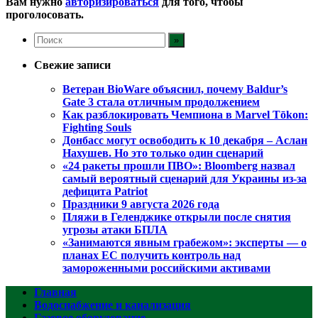
Вам нужно
авторизироваться
для того, чтобы
проголосовать.
Свежие записи
Ветеран BioWare объяснил, почему Baldur’s
Gate 3 стала отличным продолжением
Как разблокировать Чемпиона в Marvel Tōkon:
Fighting Souls
Донбасс могут освободить к 10 декабря – Аслан
Нахушев. Но это только один сценарий
«24 ракеты прошли ПВО»: Bloomberg назвал
самый вероятный сценарий для Украины из-за
дефицита Patriot
Праздники 9 августа 2026 года
Пляжи в Геленджике открыли после снятия
угрозы атаки БПЛА
«Занимаются явным грабежом»: эксперты — о
планах ЕС получить контроль над
замороженными российскими активами
Главная
Водоснабжение и канализация
Газовое оборудование