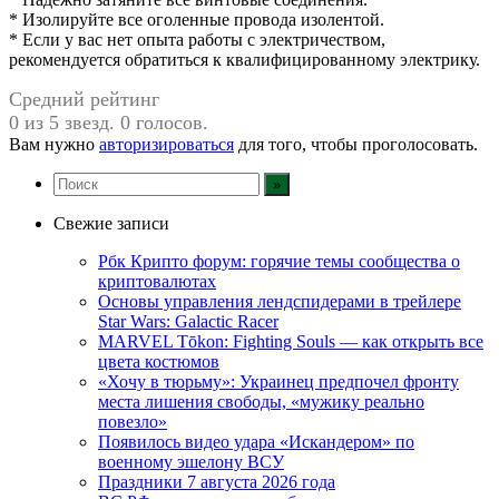
* Изолируйте все оголенные провода изолентой.
* Если у вас нет опыта работы с электричеством,
рекомендуется обратиться к квалифицированному электрику.
Средний рейтинг
0 из 5 звезд. 0 голосов.
Вам нужно
авторизироваться
для того, чтобы проголосовать.
Свежие записи
Рбк Крипто форум: горячие темы сообщества о
криптовалютах
Основы управления лендспидерами в трейлере
Star Wars: Galactic Racer
MARVEL Tōkon: Fighting Souls — как открыть все
цвета костюмов
«Хочу в тюрьму»: Украинец предпочел фронту
места лишения свободы, «мужику реально
повезло»
Появилось видео удара «Искандером» по
военному эшелону ВСУ
Праздники 7 августа 2026 года