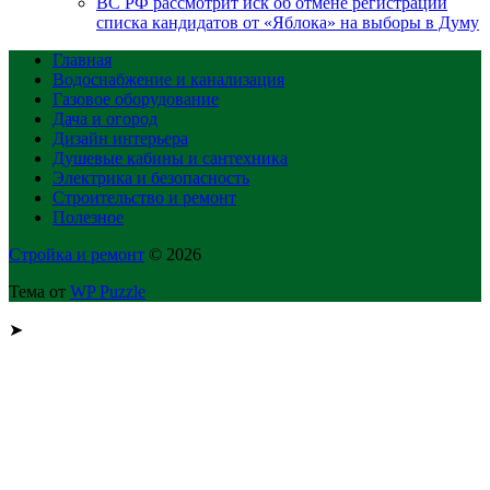
ВС РФ рассмотрит иск об отмене регистрации
списка кандидатов от «Яблока» на выборы в Думу
Главная
Водоснабжение и канализация
Газовое оборудование
Дача и огород
Дизайн интерьера
Душевые кабины и сантехника
Электрика и безопасность
Строительство и ремонт
Полезное
Стройка и ремонт
© 2026
Тема от
WP Puzzle
➤