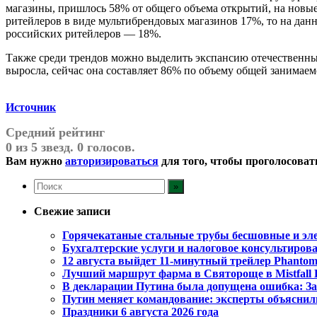
магазины, пришлось 58% от общего объема открытий, на нов
ритейлеров в виде мультибрендовых магазинов 17%, то на да
российских ритейлеров — 18%.
Также среди трендов можно выделить экспансию отечественных f
выросла, сейчас она составляет 86% по объему общей занимае
Источник
Средний рейтинг
0 из 5 звезд. 0 голосов.
Вам нужно
авторизироваться
для того, чтобы проголосоват
Свежие записи
Горячекатаные стальные трубы бесшовные и эле
Бухгалтерские услуги и налоговое консультирован
12 августа выйдет 11-минутный трейлер Phantom
Лучший маршрут фарма в Святороще в Mistfall 
В декларации Путина была допущена ошибка: З
Путин меняет командование: эксперты объясни
Праздники 6 августа 2026 года