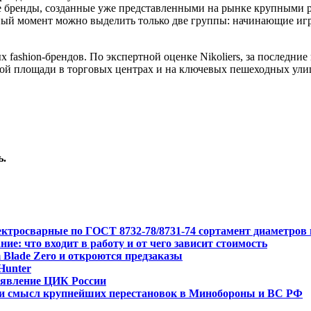
ые бренды, созданные уже представленными на рынке крупными
нный момент можно выделить только две группы: начинающие иг
ashion-брендов. По экспертной оценке Nikoliers, за последние 
мой площади в торговых центрах и на ключевых пешеходных ули
ь.
ктросварные по ГОСТ 8732-78/8731-74 сортамент диаметров
ие: что входит в работу и от чего зависит стоимость
 Blade Zero и откроются предзаказы
Hunter
аявление ЦИК России
ли смысл крупнейших перестановок в Минобороны и ВС РФ