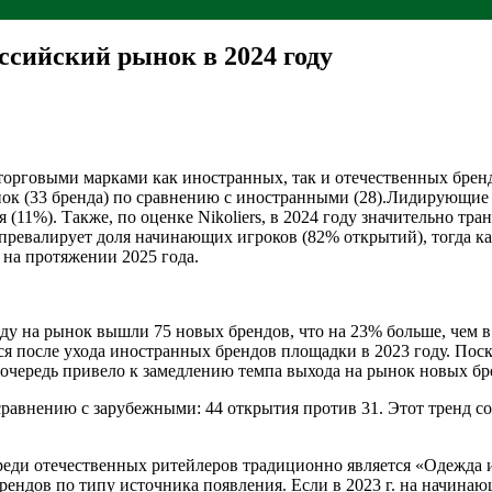
ссийский рынок в 2024 году
орговыми марками как иностранных, так и отечественных бренд
нок (33 бренда) по сравнению с иностранными (28).Лидирующи
я (11%). Также, по оценке Nikoliers, в 2024 году значительно т
превалирует доля начинающих игроков (82% открытий), тогда к
я на протяжении 2025 года.
у на рынок вышли 75 новых брендов, что на 23% больше, чем в 2
ся после ухода иностранных брендов площадки в 2023 году. Пос
 очередь привело к замедлению темпа выхода на рынок новых бр
равнению с зарубежными: 44 открытия против 31. Этот тренд со
реди отечественных ритейлеров традиционно является «Одежда и 
рендов по типу источника появления. Если в 2023 г. на начина