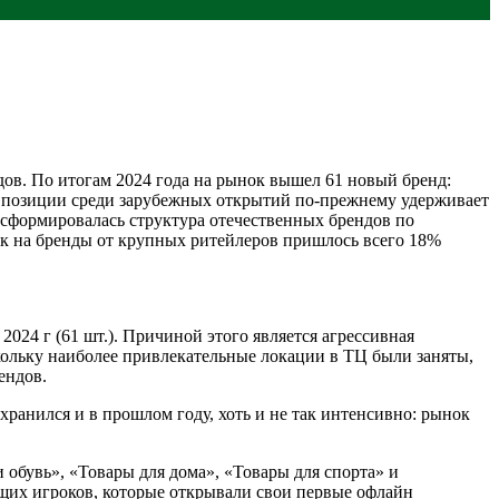
ов. По итогам 2024 года на рынок вышел 61 новый бренд:
е позиции среди зарубежных открытий по-прежнему удерживает
рансформировалась структура отечественных брендов по
ак на бренды от крупных ритейлеров пришлось всего 18%
024 г (61 шт.). Причиной этого является агрессивная
кольку наиболее привлекательные локации в ТЦ были заняты,
ендов.
хранился и в прошлом году, хоть и не так интенсивно: рынок
обувь», «Товары для дома», «Товары для спорта» и
ющих игроков, которые открывали свои первые офлайн