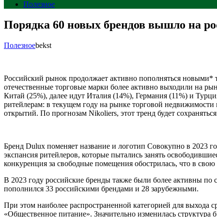
Полезное
Порядка 60 новых брендов вышло на ро
Полезное
bekst
Российский рынок продолжает активно пополняться новыми* т
отечественные торговые марки более активно выходили на ры
Китай (25%), далее идут Италия (14%), Германия (11%) и Турци
ритейлерам: в текущем году на рынке торговой недвижимости 
открытий. По прогнозам Nikoliers, этот тренд будет сохранятьс
Бренд Dulux поменяет название и логотип Совокупно в 2023 год
экспансия ритейлеров, которые пытались занять освободившие
конкуренция за свободные помещения обострилась, что в свою
В 2023 году российские бренды также были более активны по с
пополнился 33 российскими брендами и 28 зарубежными.
При этом наиболее распространенной категорией для выхода с
«Общественное питание». Значительно изменилась структура б