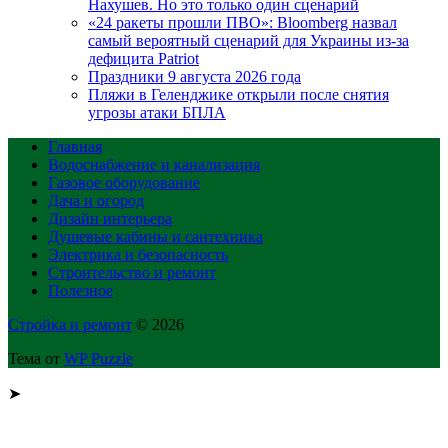
Нахушев. Но это только один сценарий
«24 ракеты прошли ПВО»: Bloomberg назвал
самый вероятный сценарий для Украины из-за
дефицита Patriot
Праздники 9 августа 2026 года
Пляжи в Геленджике открыли после снятия
угрозы атаки БПЛА
Главная
Водоснабжение и канализация
Газовое оборудование
Дача и огород
Дизайн интерьера
Душевые кабины и сантехника
Электрика и безопасность
Строительство и ремонт
Полезное
Стройка и ремонт
© 2026
Тема от
WP Puzzle
➤