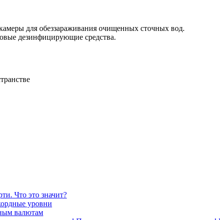
камеры для обеззараживания очищенных сточных вод.
товые дезинфицирующие средства.
странстве
ти. Что это значит?
кордные уровни
вным валютам