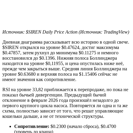
Источник: $SIREN Daily Price Action (Источник: TradingView)
Дневная диаграмма рассказывает всю историю в одной свече.
$SIREN открылся на уровне $0.47624, достиг максимума
$0.47857, затем рухнул до минимума $0.11275 и немного
восстановился до $0.1396. Нижняя полоса Боллинджера
находится на уровне $0,11955, и цена опустилась ниже неё,
прежде чем закрыться выше. Средняя линия Боллинджера на
уровне $0.63680 и верхняя полоса на $1.15406 сейчас не
имеют значения как сопротивление.
RSI на уровне 33,82 приближается к перепродаже, но пока не
показал бычьей дивергенции. Предыдущий бычий
отклонение в феврале 2026 года произошёл незадолго до
первого крупного цикла насоса. Повторяется ли одна и та же
схема, полностью зависит от того, что решат управляющие
кошельки дальше, а не от технической структуры.
Сопротивление:
$0.2300 (начало сброса), $0.4700
(уровень до краша)