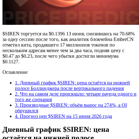
$SIREN торгуется на $0.1396 13 июня, снизившись на 70.68%
за одну сессию после того, как аналитик блокчейна EmberCN
отметил кита, продавшего 17 миллионов токенов по
нескольким адресам менее чем за два часа, подняв цену с
$0.47 до $0.23, после чего убытки достигли минимума
$0.1127.
Оглавление
1.
Дневный график $SIREN: цена остаётся на нижней
полосе Боллинджера после вертикального падения
2.
Что на самом деле произошло: четыре раунда одного и
того же сценария
3.
Производные $SIREN: объём вырос на 274%, а OI
обрушился
4.
Прогноз цен $SIREN на 15 июня 2026 года
Дневный график $SIREN: цена
остаётся на нижней полосе