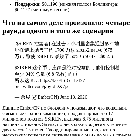
Поддержка:
$0.1196 (нижняя полоса Боллингера),
$0.1127 (минимум сессии)
Что на самом деле произошло: четыре
раунда одного и того же сценария
[$SIREN 控盘者] 在过去 2 小时里密集通过多个地
址在链上抛售了约 1700 万枚 siren-2:native (675
万)，致使 $SIREN 暴跌了 50%+ ($0.47→$0.23)。
$SIREN 这个币，庄家是绝对控盘的，他们控制着
至少 94% 总量 (6.8 亿枚) 的币。
所以这 K… https://t.co/fSrGTLsIS7
pic.twitter.com/gpyrdDX7jx
— 余烬 (@EmberCN) June 13, 2026
Данные EmberCN по блокчейну показывают, что кошельки,
связанные с одной компанией, продали примерно 17
миллионов токенов $SIREN, включая 6,75 миллиона
нативных токенов Siren2, по нескольким адресам в течение
двух часов 13 июня. Скоординированные продажи по
нескольким кошелькам снизили цену с $0.47 до $0.23, прежде