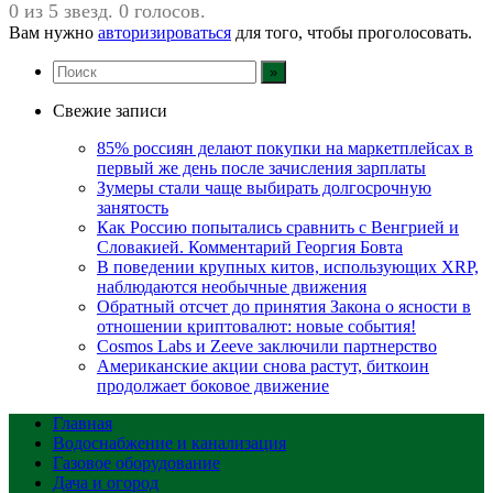
0 из 5 звезд. 0 голосов.
Вам нужно
авторизироваться
для того, чтобы проголосовать.
Свежие записи
85% россиян делают покупки на маркетплейсах в
первый же день после зачисления зарплаты
Зумеры стали чаще выбирать долгосрочную
занятость
Как Россию попытались сравнить с Венгрией и
Словакией. Комментарий Георгия Бовта
В поведении крупных китов, использующих XRP,
наблюдаются необычные движения
Обратный отсчет до принятия Закона о ясности в
отношении криптовалют: новые события!
Cosmos Labs и Zeeve заключили партнерство
Американские акции снова растут, биткоин
продолжает боковое движение
Главная
Водоснабжение и канализация
Газовое оборудование
Дача и огород