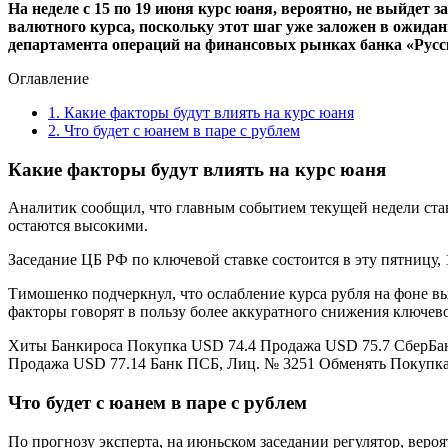
На неделе с 15 по 19 июня курс юаня, вероятно, не выйде
валютного курса, поскольку этот шаг уже заложен в ожида
департамента операций на финансовых рынках банка «Рус
Оглавление
1.
Какие факторы будут влиять на курс юаня
2.
Что будет с юанем в паре с рублем
Какие факторы будут влиять на курс юаня
Аналитик сообщил, что главным событием текущей недели ста
остаются высокими.
Заседание ЦБ РФ по ключевой ставке состоится в эту пятницу, 
Тимошенко подчеркнул, что ослабление курса рубля на фоне 
факторы говорят в пользу более аккуратного снижения ключево
Хиты Банкироса Покупка USD 74.4 Продажа USD 75.7 СберБан
Продажа USD 77.14 Банк ПСБ, Лиц. № 3251 Обменять Покупка
Что будет с юанем в паре с рублем
По прогнозу эксперта, на июньском заседании регулятор, веро