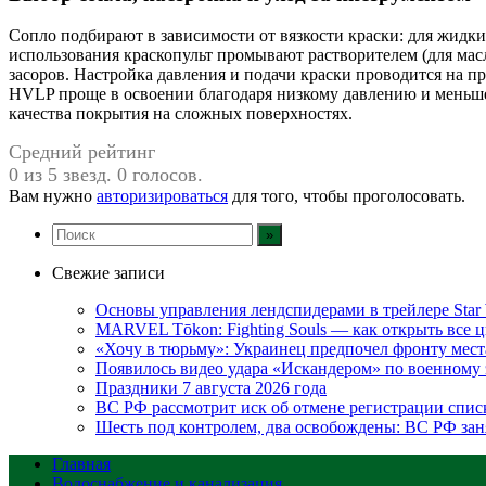
Сопло подбирают в зависимости от вязкости краски: для жидки
использования краскопульт промывают растворителем (для масл
засоров. Настройка давления и подачи краски проводится на п
HVLP проще в освоении благодаря низкому давлению и меньшем
качества покрытия на сложных поверхностях.
Средний рейтинг
0 из 5 звезд. 0 голосов.
Вам нужно
авторизироваться
для того, чтобы проголосовать.
Свежие записи
Основы управления лендспидерами в трейлере Star W
MARVEL Tōkon: Fighting Souls — как открыть все 
«Хочу в тюрьму»: Украинец предпочел фронту мест
Появилось видео удара «Искандером» по военном
Праздники 7 августа 2026 года
ВС РФ рассмотрит иск об отмене регистрации спис
Шесть под контролем, два освобождены: ВС РФ зан
Главная
Водоснабжение и канализация