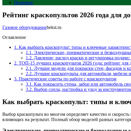
Полезное
Рейтинг краскопультов 2026 года для д
Газовое оборудование
bekst.ru
Оглавление
1.
Как выбрать краскопульт: типы и ключевые характерис
1.1.
Электрические, пневматические и безвоздушные
1.2.
Давление, расход краски и регулировка подачи:
2.
ТОП-15 лучших краскопультов 2026 года: рейтинг для 
2.1.
Лучшие модели для покраски стен, фасадов и 
2.2.
Лучшие краскопульты для автомобиля, мебели и
3.
Практические советы по работе с краскопультом
3.1.
Как покрасить стены, забор или автомобиль св
3.2.
Выбор сопла, настройка и уход за инструменто
Как выбрать краскопульт: типы и клю
Выбор краскопульта во многом определяет качество и скорость
влияющих на результат. Полный обзор моделей разных категор
Электрические, пневматические и безвоздушные м