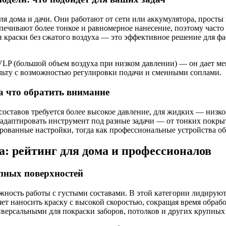
 дома и дачи. Они работают от сети или аккумулятора, просты в
печивают более тонкое и равномерное нанесение, поэтому част
 краски без сжатого воздуха — это эффективное решение для ф
 (большой объем воздуха при низком давлении) — он дает мень
ьту с возможностью регулировки подачи и сменными соплами.
на что обратить внимание
оставов требуется более высокое давление, для жидких — низкое
адаптировать инструмент под разные задачи — от тонких покрыт
ованные настройки, тогда как профессиональные устройства об
а: рейтинг для дома и профессионалов
упных поверхностей
ожность работы с густыми составами. В этой категории лидирую
ет наносить краску с высокой скоростью, сокращая время обраб
иверсальными для покраски заборов, потолков и других крупных