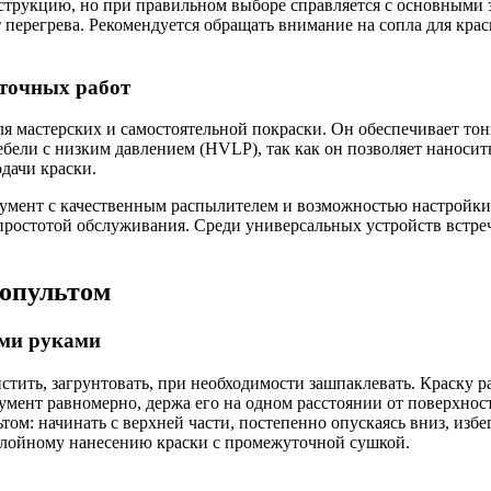
струкцию, но при правильном выборе справляется с основными 
перегрева. Рекомендуется обращать внимание на сопла для крас
 точных работ
я мастерских и самостоятельной покраски. Он обеспечивает тон
ебели с низким давлением (HVLP), так как он позволяет наноси
дачи краски.
умент с качественным распылителем и возможностью настройки
ростотой обслуживания. Среди универсальных устройств встреча
копультом
ими руками
стить, загрунтовать, при необходимости зашпаклевать. Краску р
умент равномерно, держа его на одном расстоянии от поверхнос
ьтом: начинать с верхней части, постепенно опускаясь вниз, изб
лойному нанесению краски с промежуточной сушкой.