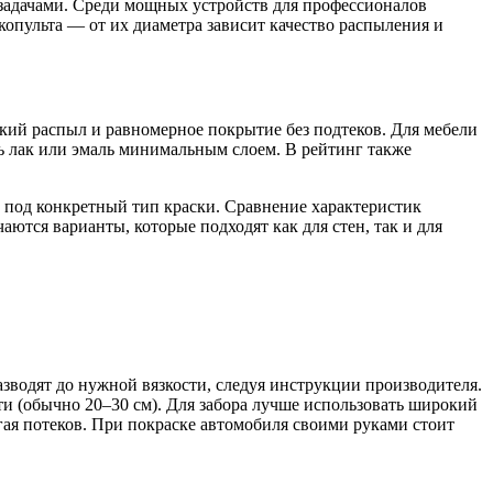
задачами. Среди мощных устройств для профессионалов
копульта — от их диаметра зависит качество распыления и
кий распыл и равномерное покрытие без подтеков. Для мебели
ть лак или эмаль минимальным слоем. В рейтинг также
 под конкретный тип краски. Сравнение характеристик
ются варианты, которые подходят как для стен, так и для
азводят до нужной вязкости, следуя инструкции производителя.
ти (обычно 20–30 см). Для забора лучше использовать широкий
егая потеков. При покраске автомобиля своими руками стоит