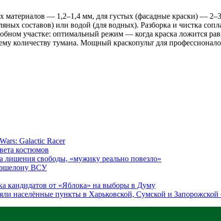
х материалов — 1,2–1,4 мм, для густых (фасадные краски) — 2–
яных составов) или водой (для водных). Разборка и чистка сопл
робном участке: оптимальный режим — когда краска ложится рав
у количеству тумана. Мощный краскопульт для профессионалов 
ars: Galactic Racer
цвета костюмов
а лишения свободы, «мужику реально повезло»
у эшелону ВСУ
ка кандидатов от «Яблока» на выборы в Думу
яли населённые пункты в Харьковской, Сумской и Запорожской 