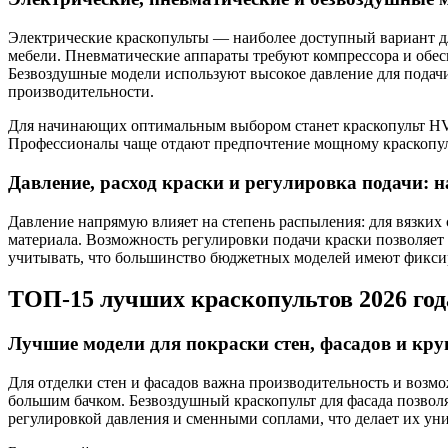
Электрические краскопульты — наиболее доступный вариант для
мебели. Пневматические аппараты требуют компрессора и обес
Безвоздушные модели используют высокое давление для подачи
производительности.
Для начинающих оптимальным выбором станет краскопульт HVLP
Профессионалы чаще отдают предпочтение мощному краскопул
Давление, расход краски и регулировка подачи: 
Давление напрямую влияет на степень распыления: для вязких с
материала. Возможность регулировки подачи краски позволяет 
учитывать, что большинство бюджетных моделей имеют фиксир
ТОП-15 лучших краскопультов 2026 год
Лучшие модели для покраски стен, фасадов и кр
Для отделки стен и фасадов важна производительность и возм
большим бачком. Безвоздушный краскопульт для фасада позволя
регулировкой давления и сменными соплами, что делает их ун