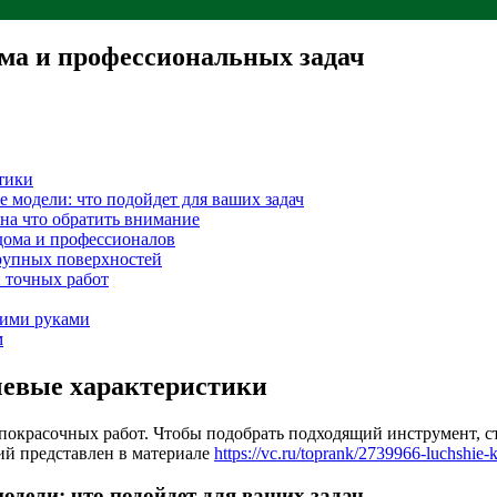
ома и профессиональных задач
тики
 модели: что подойдет для ваших задач
 на что обратить внимание
дома и профессионалов
крупных поверхностей
 точных работ
оими руками
м
чевые характеристики
 покрасочных работ. Чтобы подобрать подходящий инструмент, ст
ий представлен в материале
https://vc.ru/toprank/2739966-luchshie-
одели: что подойдет для ваших задач