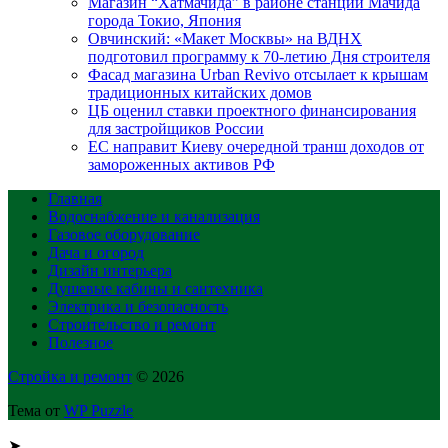
Магазин “Хатмачида” в районе станции Мачида
города Токио, Япония
Овчинский: «Макет Москвы» на ВДНХ
подготовил программу к 70-летию Дня строителя
Фасад магазина Urban Revivo отсылает к крышам
традиционных китайских домов
ЦБ оценил ставки проектного финансирования
для застройщиков России
ЕС направит Киеву очередной транш доходов от
замороженных активов РФ
Главная
Водоснабжение и канализация
Газовое оборудование
Дача и огород
Дизайн интерьера
Душевые кабины и сантехника
Электрика и безопасность
Строительство и ремонт
Полезное
Стройка и ремонт
© 2026
Тема от
WP Puzzle
➤