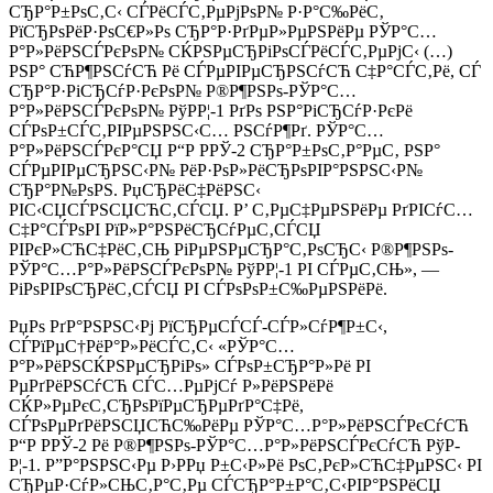
СЂР°Р±РѕС‚С‹ СЃРёСЃС‚РµРјРѕР№ Р·Р°С‰РёС‚
РїСЂРѕРёР·РѕС€Р»Рѕ СЂР°Р·РґРµР»РµРЅРёРµ РЎР°С…
Р°Р»РёРЅСЃРєРѕР№ СЌРЅРµСЂРіРѕСЃРёСЃС‚РµРјС‹ (…)
РЅР° СЋР¶РЅСѓСЋ Рё СЃРµРІРµСЂРЅСѓСЋ С‡Р°СЃС‚Рё, СЃ
СЂР°Р·РіСЂСѓР·РєРѕР№ Р®Р¶РЅРѕ-РЎР°С…
Р°Р»РёРЅСЃРєРѕР№ РўР­Р¦-1 РґРѕ РЅР°РіСЂСѓР·РєРё
СЃРѕР±СЃС‚РІРµРЅРЅС‹С… РЅСѓР¶Рґ. РЎР°С…
Р°Р»РёРЅСЃРєР°СЏ Р“Р Р­РЎ-2 СЂР°Р±РѕС‚Р°РµС‚ РЅР°
СЃРµРІРµСЂРЅС‹Р№ РёР·РѕР»РёСЂРѕРІР°РЅРЅС‹Р№
СЂР°Р№РѕРЅ. РџСЂРёС‡РёРЅС‹
РІС‹СЏСЃРЅСЏСЋС‚СЃСЏ. Р’ С‚РµС‡РµРЅРёРµ РґРІСѓС…
С‡Р°СЃРѕРІ РїР»Р°РЅРёСЂСѓРµС‚СЃСЏ
РІРєР»СЋС‡РёС‚СЊ РіРµРЅРµСЂР°С‚РѕСЂС‹ Р®Р¶РЅРѕ-
РЎР°С…Р°Р»РёРЅСЃРєРѕР№ РўР­Р¦-1 РІ СЃРµС‚СЊ», —
РіРѕРІРѕСЂРёС‚СЃСЏ РІ СЃРѕРѕР±С‰РµРЅРёРё.
РџРѕ РґР°РЅРЅС‹Рј РїСЂРµСЃСЃ-СЃР»СѓР¶Р±С‹,
СЃРїРµС†РёР°Р»РёСЃС‚С‹ «РЎР°С…
Р°Р»РёРЅСЌРЅРµСЂРіРѕ» СЃРѕР±СЂР°Р»Рё РІ
РµРґРёРЅСѓСЋ СЃС…РµРјСѓ Р»РёРЅРёРё
СЌР»РµРєС‚СЂРѕРїРµСЂРµРґР°С‡Рё,
СЃРѕРµРґРёРЅСЏСЋС‰РёРµ РЎР°С…Р°Р»РёРЅСЃРєСѓСЋ
Р“Р Р­РЎ-2 Рё Р®Р¶РЅРѕ-РЎР°С…Р°Р»РёРЅСЃРєСѓСЋ РўР­
Р¦-1. Р”Р°РЅРЅС‹Рµ Р›Р­Рџ Р±С‹Р»Рё РѕС‚РєР»СЋС‡РµРЅС‹ РІ
СЂРµР·СѓР»СЊС‚Р°С‚Рµ СЃСЂР°Р±Р°С‚С‹РІР°РЅРёСЏ