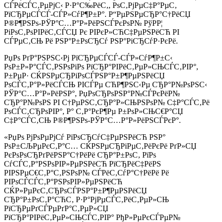
СЃРёСЃС‚РµРјС‹ Р·Р°С‰РёС‚, РѕС‚РјРµС‡Р°РµС‚
РїСЂРµСЃСЃ-СЃР»СѓР¶Р±Р°. Р“РµРЅРµСЂР°С†РёСЏ
Р®Р¶РЅРѕ-РЎР°С…Р°Р»РёРЅСЃРєРѕР№ РўР­Р¦
РіРѕС‚РѕРІРёС‚СЃСЏ Рє РІРєР»СЋС‡РµРЅРёСЋ РІ
СЃРµС‚СЊ Рё РЅР°Р±РѕСЂСѓ РЅР°РіСЂСѓР·РєРё.
РџРѕ РґР°РЅРЅС‹Рј РїСЂРµСЃСЃ-СЃР»СѓР¶Р±С‹
РѕР±Р»Р°СЃС‚РЅРѕРіРѕ РїСЂР°РІРёС‚РµР»СЊСЃС‚РІР°,
Р±РµР· СЌРЅРµСЂРіРѕСЃРЅР°Р±Р¶РµРЅРёСЏ
РѕСЃС‚Р°Р»РёСЃСЊ РІСЃРµ СЋР¶РЅС‹Рµ СЂР°Р№РѕРЅС‹
РЎР°С…Р°Р»РёРЅР°, РџРѕСЂРѕРЅР°Р№СЃРєРёР№
СЂР°Р№РѕРЅ РІ С†РµРЅС‚СЂР°Р»СЊРЅРѕР№ С‡Р°СЃС‚Рё
РѕСЃС‚СЂРѕРІР°, Р° С‚Р°РєР¶Рµ Р±РѕР»СЊС€Р°СЏ
С‡Р°СЃС‚СЊ Р®Р¶РЅРѕ-РЎР°С…Р°Р»РёРЅСЃРєР°.
«РџРѕ РјРѕРµРјСѓ РїРѕСЂСѓС‡РµРЅРёСЋ РЅР°
РѕР±СЉРµРєС‚Р°С… СЌРЅРµСЂРіРµС‚РёРєРё РґР»СЏ
РєРѕРѕСЂРґРёРЅР°С†РёРё СЂР°Р±РѕС‚ РїРѕ
СѓСЃС‚Р°РЅРѕРІР»РµРЅРёСЋ РїСЂРёС‡РёРЅ
РІРЅРµС€С‚Р°С‚РЅРѕР№ СЃРёС‚СѓР°С†РёРё Рё
РІРѕСЃСЃС‚Р°РЅРѕРІР»РµРЅРёСЋ
СЌР»РµРєС‚СЂРѕСЃРЅР°Р±Р¶РµРЅРёСЏ
СЂР°Р±РѕС‚Р°СЋС‚ Р·Р°РјРµСЃС‚РёС‚РµР»СЊ
РїСЂРµРґСЃРµРґР°С‚РµР»СЏ
РїСЂР°РІРёС‚РµР»СЊСЃС‚РІР° РђР»РµРєСЃРµР№