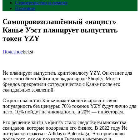
Строительство и ремонт
Полезное
Самопровозглашённый «нацист»
Канье Уэст планирует выпустить
токен YZY
Полезное
bekst
Йе планирует выпустить криптовалюту YZY. Он станет для
него способом обойти площадки вроде Shopify. Много
брендов прекратили сотрудничество с Канье после его
скандальных заявлений.
С криптовалютой Канье может монетизировать свою
популярность без цензуры: 70% токенов YZY будут лично для
него, 10% пойдут на ликвидность, а 20% — инвесторам.
Его решение зайти в крипту стало следствием множества
скандалов, которые подорвали его бизнес. В 2022 году Йе
потерял контракты с Adidas и Balenciaga. Это произошло
после того, как он похвалил Гитлера в интервью и