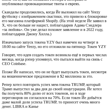
опубликовал провокационные твиты о евреях.
Скандалы продолжились, когда Йе выложил на сайт Yeezy
футболку с изображением свастики, это привело к блокировке
его магазина платформой Shopify. (На этой неделе Йе заявил в
X, что он больше не нацист, поблагодарив Адама Сэндлера
«за любовь». Он уже делал похожее заявление и в 2022 году,
поблагодарив Джону Хилла.)
Изначально запуск токена YZY был намечен на четверг в
18:00 на сайте Yeezy, но его отложили на пятницу. Токен YZY
Говорят, что идея создать токен возникла ещё в первых числах
месяца, когда рэпер упомянул, что пытался выйти на связь с
CEO Coinbase.
Позже Йе написал, что он не будет выпускать токен, несмотря
на мошенническое предложение в $2 миллиона за это.
Репер хотел повторить успех мем-токена TRUMP, который
Трамп выпустил за два дня до своей инаугурации. Йе хотел
бы получить 80% долю от всех токенов, но в ходе
переговоров он согласился на 70%. Если токен Йе добьётся
даже малой доли успеха TRUMP, то принесет очень много
денег. LIBRA и Канье