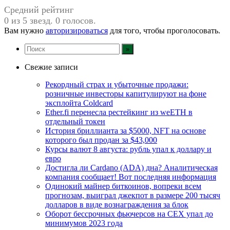
Средний рейтинг
0 из 5 звезд. 0 голосов.
Вам нужно
авторизироваться
для того, чтобы проголосовать.
Свежие записи
Рекордный страх и убыточные продажи:
розничные инвесторы капитулируют на фоне
эксплойта Coldcard
Ether.fi перенесла рестейкинг из weETH в
отдельный токен
История бриллианта за $5000, NFT на основе
которого был продан за $43,000
Курсы валют 8 августа: рубль упал к доллару и
евро
Достигла ли Cardano (ADA) дна? Аналитическая
компания сообщает! Вот последняя информация
Одинокий майнер биткоинов, вопреки всем
прогнозам, выиграл джекпот в размере 200 тысяч
долларов в виде вознаграждения за блок
Оборот бессрочных фьючерсов на CEX упал до
минимумов 2023 года