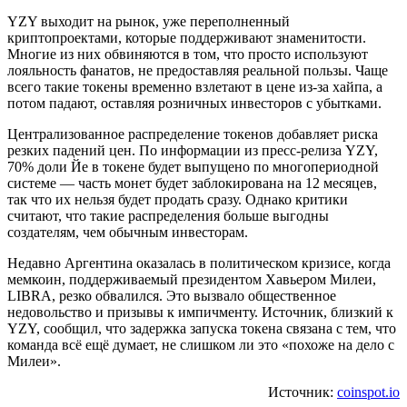
YZY выходит на рынок, уже переполненный
криптопроектами, которые поддерживают знаменитости.
Многие из них обвиняются в том, что просто используют
лояльность фанатов, не предоставляя реальной пользы. Чаще
всего такие токены временно взлетают в цене из-за хайпа, а
потом падают, оставляя розничных инвесторов с убытками.
Централизованное распределение токенов добавляет риска
резких падений цен. По информации из пресс-релиза YZY,
70% доли Йе в токене будет выпущено по многопериодной
системе — часть монет будет заблокирована на 12 месяцев,
так что их нельзя будет продать сразу. Однако критики
считают, что такие распределения больше выгодны
создателям, чем обычным инвесторам.
Недавно Аргентина оказалась в политическом кризисе, когда
мемкоин, поддерживаемый президентом Хавьером Милеи,
LIBRA, резко обвалился. Это вызвало общественное
недовольство и призывы к импичменту. Источник, близкий к
YZY, сообщил, что задержка запуска токена связана с тем, что
команда всё ещё думает, не слишком ли это «похоже на дело с
Милеи».
Источник:
coinspot.io