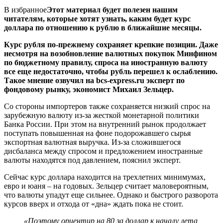
В избранное
Этот материал будет полезен нашим
читателям, которые хотят узнать, каким будет курс
доллара по отношению к рублю в ближайшие месяцы.
Курс рубля по-прежнему сохраняет крепкие позиции. Даже
несмотря на возобновление валютных покупок Минфином
по бюджетному правилу, спроса на иностранную валюту
все еще недостаточно, чтобы рубль перешел к ослаблению.
Такое мнение озвучил на bcs-express.ru эксперт по
фондовому рынку, экономист Михаил Зельцер.
Со стороны импортеров также сохраняется низкий спрос на
зарубежную валюту из-за жесткой монетарной политики
Банка России. При этом на внутренний рынок продолжает
поступать повышенная на фоне подорожавшего сырья
экспортная валютная выручка. Из-за сложившегося
дисбаланса между спросом и предложением иностранные
валюты находятся под давлением, пояснил эксперт.
Сейчас курс доллара находится на трехлетних минимумах,
евро и юаня – на годовых. Зельцер считает маловероятным,
что валюты упадут еще сильнее. Однако и быстрого разворота
курсов вверх и отхода от «дна» ждать пока не стоит.
«Поэтому ориентир на 80 за доллар к началу лета