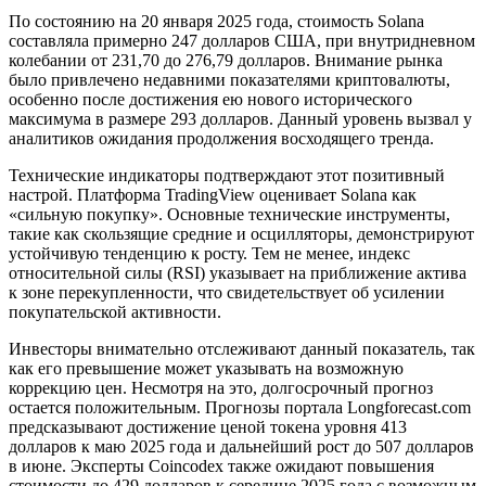
По состоянию на 20 января 2025 года, стоимость Solana
составляла примерно 247 долларов США, при внутридневном
колебании от 231,70 до 276,79 долларов. Внимание рынка
было привлечено недавними показателями криптовалюты,
особенно после достижения ею нового исторического
максимума в размере 293 долларов. Данный уровень вызвал у
аналитиков ожидания продолжения восходящего тренда.
Технические индикаторы подтверждают этот позитивный
настрой. Платформа TradingView оценивает Solana как
«сильную покупку». Основные технические инструменты,
такие как скользящие средние и осцилляторы, демонстрируют
устойчивую тенденцию к росту. Тем не менее, индекс
относительной силы (RSI) указывает на приближение актива
к зоне перекупленности, что свидетельствует об усилении
покупательской активности.
Инвесторы внимательно отслеживают данный показатель, так
как его превышение может указывать на возможную
коррекцию цен. Несмотря на это, долгосрочный прогноз
остается положительным. Прогнозы портала Longforecast.com
предсказывают достижение ценой токена уровня 413
долларов к маю 2025 года и дальнейший рост до 507 долларов
в июне. Эксперты Coincodex также ожидают повышения
стоимости до 429 долларов к середине 2025 года с возможным