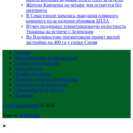
Жители Камчатки на четыре дня останутся без
интернета
В Севастополе началась эвакуация пляжного
кемпинга из-за падения обломков БПЛА
Вучич поддержал территориальную целостность
Украины на встрече с Зеленским
Во Владивостоке презентовали проект жилой
застройки на 400 га у сопки Синяя
Главная
Водоснабжение и канализация
Газовое оборудование
Дача и огород
Дизайн интерьера
Душевые кабины и сантехника
Электрика и безопасность
Строительство и ремонт
Полезное
Стройка и ремонт
© 2026
Тема от
WP Puzzle
➤