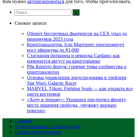
Вам нужно
авторизироваться
для того, чтобы проголосовать.
Свежие записи
Оборот бессрочных фьючерсов на CEX упал до
минимумов 2023 года
Криптоаналитик Али Мартинес прогнозирует
рост эфириума до $3,000
Стагнация биткоина и рекорды Cardano: как
начинается август на крипторынке
Рбк Крипто форум: горячие темы сообщества о
криптовалютах
Основы управления лендспидерами в трейлере
Star Wars: Galactic Racer
MARVEL Tōkon: Fighting Souls — как открыть все
цвета костюмов
«Хочу в тюрьму»: Украинец предпочел фронту
места лишения свободы, «мужику реально
повезло»
Главная
Водоснабжение и канализация
Газовое оборудование