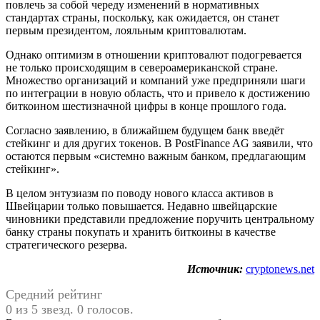
повлечь за собой череду изменений в нормативных
стандартах страны, поскольку, как ожидается, он станет
первым президентом, лояльным криптовалютам.
Однако оптимизм в отношении криптовалют подогревается
не только происходящим в североамериканской стране.
Множество организаций и компаний уже предприняли шаги
по интеграции в новую область, что и привело к достижению
биткоином шестизначной цифры в конце прошлого года.
Согласно заявлению, в ближайшем будущем банк введёт
стейкинг и для других токенов. В PostFinance AG заявили, что
остаются первым «системно важным банком, предлагающим
стейкинг».
В целом энтузиазм по поводу нового класса активов в
Швейцарии только повышается. Недавно швейцарские
чиновники представили предложение поручить центральному
банку страны покупать и хранить биткоины в качестве
стратегического резерва.
Источник:
cryptonews.net
Средний рейтинг
0 из 5 звезд. 0 голосов.