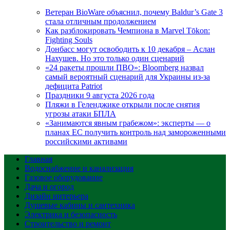
Ветеран BioWare объяснил, почему Baldur’s Gate 3
стала отличным продолжением
Как разблокировать Чемпиона в Marvel Tōkon:
Fighting Souls
Донбасс могут освободить к 10 декабря – Аслан
Нахушев. Но это только один сценарий
«24 ракеты прошли ПВО»: Bloomberg назвал
самый вероятный сценарий для Украины из-за
дефицита Patriot
Праздники 9 августа 2026 года
Пляжи в Геленджике открыли после снятия
угрозы атаки БПЛА
«Занимаются явным грабежом»: эксперты — о
планах ЕС получить контроль над замороженными
российскими активами
Главная
Водоснабжение и канализация
Газовое оборудование
Дача и огород
Дизайн интерьера
Душевые кабины и сантехника
Электрика и безопасность
Строительство и ремонт