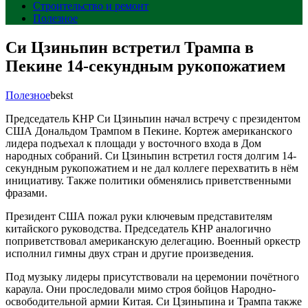
Строительство и ремонт
Полезное
Си Цзиньпин встретил Трампа в
Пекине 14-секундным рукопожатием
Полезное
bekst
Председатель КНР Си Цзиньпин начал встречу с президентом
США Дональдом Трампом в Пекине. Кортеж американского
лидера подъехал к площади у восточного входа в Дом
народных собраний. Си Цзиньпин встретил гостя долгим 14-
секундным рукопожатием и не дал коллеге перехватить в нём
инициативу. Также политики обменялись приветственными
фразами.
Президент США пожал руки ключевым представителям
китайского руководства. Председатель КНР аналогично
поприветствовал американскую делегацию. Военный оркестр
исполнил гимны двух стран и другие произведения.
Под музыку лидеры присутствовали на церемонии почётного
караула. Они проследовали мимо строя бойцов Народно-
освободительной армии Китая. Си Цзиньпина и Трампа также