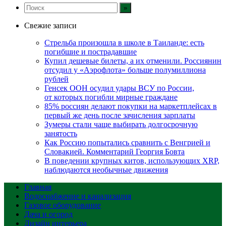
Свежие записи
Стрельба произошла в школе в Таиланде: есть
погибшие и пострадавшие
Купил дешевые билеты, а их отменили. Россиянин
отсудил у «Аэрофлота» больше полумиллиона
рублей
Генсек ООН осудил удары ВСУ по России,
от которых погибли мирные граждане
85% россиян делают покупки на маркетплейсах в
первый же день после зачисления зарплаты
Зумеры стали чаще выбирать долгосрочную
занятость
Как Россию попытались сравнить с Венгрией и
Словакией. Комментарий Георгия Бовта
В поведении крупных китов, использующих XRP,
наблюдаются необычные движения
Главная
Водоснабжение и канализация
Газовое оборудование
Дача и огород
Дизайн интерьера