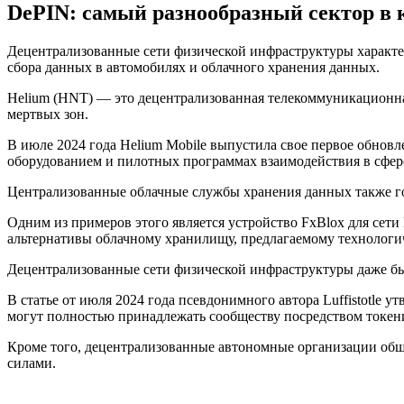
DePIN: самый разнообразный сектор в
Децентрализованные сети физической инфраструктуры характе
сбора данных в автомобилях и облачного хранения данных.
Helium (HNT) — это децентрализованная телекоммуникационная
мертвых зон.
В июле 2024 года Helium Mobile выпустила свое первое обно
оборудованием и пилотных программах взаимодействия в сфер
Централизованные облачные службы хранения данных также г
Одним из примеров этого является устройство FxBlox для сети
альтернативы облачному хранилищу, предлагаемому технолог
Децентрализованные сети физической инфраструктуры даже бы
В статье от июля 2024 года псевдонимного автора Luffistotle
могут полностью принадлежать сообществу посредством токен
Кроме того, децентрализованные автономные организации общ
силами.