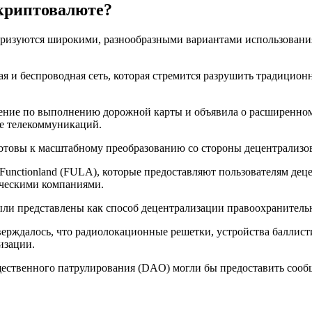
 криптовалюте?
ризуются широкими, разнообразными вариантами использования
 и беспроводная сеть, которая стремится разрушить традицион
вление по выполнению дорожной карты и объявила о расширенн
е телекоммуникаций.
отовы к масштабному преобразованию со стороны децентрализо
 Functionland (FULA), которые предоставляют пользователям де
ическими компаниями.
ли представлены как способ децентрализации правоохранительн
 утверждалось, что радиолокационные решетки, устройства балл
изации.
ественного патрулирования (DAO) могли бы предоставить сооб