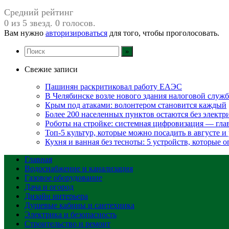
Средний рейтинг
0 из 5 звезд. 0 голосов.
Вам нужно
авторизироваться
для того, чтобы проголосовать.
Свежие записи
Пашинян раскритиковал работу ЕАЭС
В Челябинске возле нового здания налоговой служ
Крым под атаками: волонтером становится каждый
Более 200 населенных пунктов остаются без электр
Роботы на стройке: системная цифровизация — гл
Топ-5 культур, которые можно посадить в августе и
Кухня и ванная без тесноты: 5 устройств, которые
Главная
Водоснабжение и канализация
Газовое оборудование
Дача и огород
Дизайн интерьера
Душевые кабины и сантехника
Электрика и безопасность
Строительство и ремонт