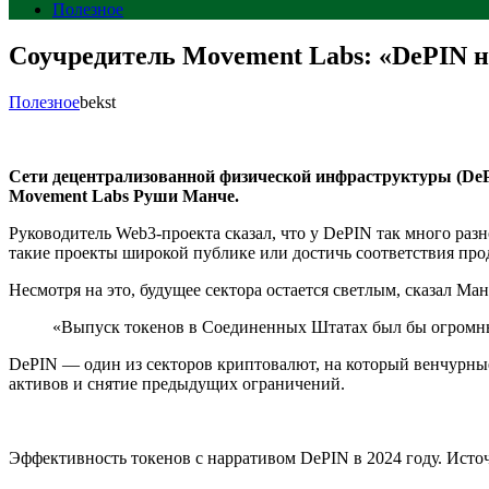
Полезное
Соучредитель Movement Labs: «DePIN ну
Полезное
bekst
Сети децентрализованной физической инфраструктуры (DePI
Movement Labs Руши Манче.
Руководитель Web3-проекта сказал, что у DePIN так много ра
такие проекты широкой публике или достичь соответствия про
Несмотря на это, будущее сектора остается светлым, сказал 
«Выпуск токенов в Соединенных Штатах был бы огромным
DePIN — один из секторов криптовалют, на который венчурны
активов и снятие предыдущих ограничений.
Эффективность токенов с нарративом DePIN в 2024 году. Исто