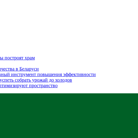
бы построят храм
ичества в Беларуси
авный инструмент повышения эффективности
 успеть собрать урожай до холодов
 оптимизируют пространство