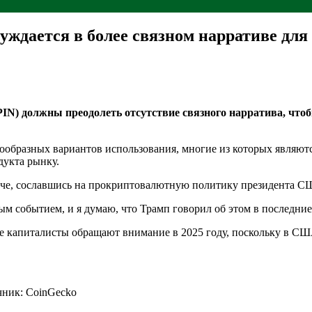
ждается в более связном нарративе для
N) должны преодолеть отсутствие связного нарратива, чтобы
знообразных вариантов использования, многие из которых являю
дукта рынку.
Манче, сославшись на прокриптовалютную политику президента С
 событием, и я думаю, что Трамп говорил об этом в последние 
е капиталисты обращают внимание в 2025 году, поскольку в С
чник: CoinGecko