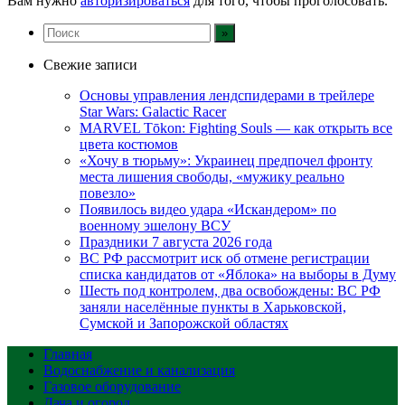
Вам нужно
авторизироваться
для того, чтобы проголосовать.
Свежие записи
Основы управления лендспидерами в трейлере
Star Wars: Galactic Racer
MARVEL Tōkon: Fighting Souls — как открыть все
цвета костюмов
«Хочу в тюрьму»: Украинец предпочел фронту
места лишения свободы, «мужику реально
повезло»
Появилось видео удара «Искандером» по
военному эшелону ВСУ
Праздники 7 августа 2026 года
ВС РФ рассмотрит иск об отмене регистрации
списка кандидатов от «Яблока» на выборы в Думу
Шесть под контролем, два освобождены: ВС РФ
заняли населённые пункты в Харьковской,
Сумской и Запорожской областях
Главная
Водоснабжение и канализация
Газовое оборудование
Дача и огород