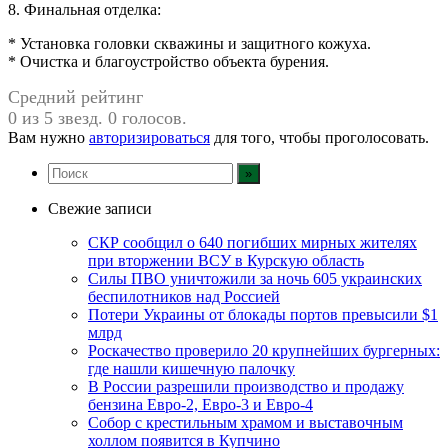
8. Финальная отделка:
* Установка головки скважины и защитного кожуха.
* Очистка и благоустройство объекта бурения.
Средний рейтинг
0 из 5 звезд. 0 голосов.
Вам нужно
авторизироваться
для того, чтобы проголосовать.
Свежие записи
СКР сообщил о 640 погибших мирных жителях
при вторжении ВСУ в Курскую область
Силы ПВО уничтожили за ночь 605 украинских
беспилотников над Россией
Потери Украины от блокады портов превысили $1
млрд
Роскачество проверило 20 крупнейших бургерных:
где нашли кишечную палочку
В России разрешили производство и продажу
бензина Евро-2, Евро-3 и Евро-4
Собор с крестильным храмом и выставочным
холлом появится в Купчино