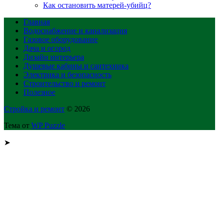
Как остановить матерей-убийц?
Главная
Водоснабжение и канализация
Газовое оборудование
Дача и огород
Дизайн интерьера
Душевые кабины и сантехника
Электрика и безопасность
Строительство и ремонт
Полезное
Стройка и ремонт
© 2026
Тема от
WP Puzzle
➤