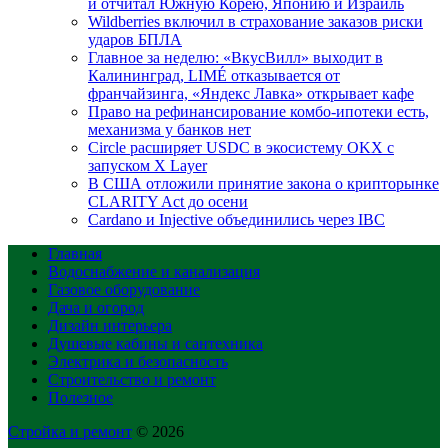
и отчитал Южную Корею, Японию и Израиль
Wildberries включил в страхование заказов риски
ударов БПЛА
Главное за неделю: «ВкусВилл» выходит в
Калининград, LIMÉ отказывается от
франчайзинга, «Яндекс Лавка» открывает кафе
Право на рефинансирование комбо-ипотеки есть,
механизма у банков нет
Circle расширяет USDC в экосистему OKX с
запуском X Layer
В США отложили принятие закона о крипторынке
CLARITY Act до осени
Cardano и Injective объединились через IBC
Главная
Водоснабжение и канализация
Газовое оборудование
Дача и огород
Дизайн интерьера
Душевые кабины и сантехника
Электрика и безопасность
Строительство и ремонт
Полезное
Стройка и ремонт
© 2026