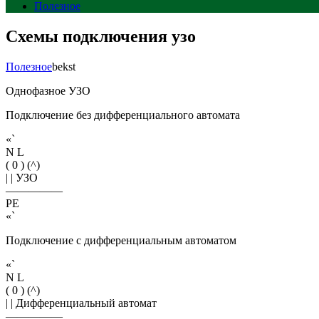
Полезное
Схемы подключения узо
Полезное
bekst
Однофазное УЗО
Подключение без дифференциального автомата
«`
N L
( 0 ) (^)
| | УЗО
—————
PE
«`
Подключение с дифференциальным автоматом
«`
N L
( 0 ) (^)
| | Дифференциальный автомат
—————