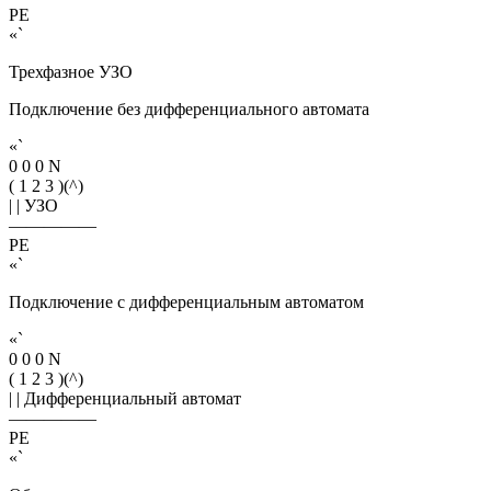
PE
«`
Трехфазное УЗО
Подключение без дифференциального автомата
«`
0 0 0 N
( 1 2 3 )(^)
| | УЗО
—————
PE
«`
Подключение с дифференциальным автоматом
«`
0 0 0 N
( 1 2 3 )(^)
| | Дифференциальный автомат
—————
PE
«`