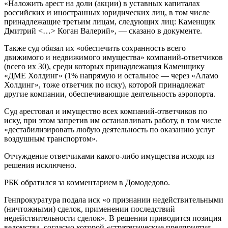
«Наложить арест на доли (акции) в уставных капиталах
российских и иностранных юридических лиц, в том числе
принадлежащие третьим лицам, следующих лиц: Каменщик
Дмитрий <…> Коган Валерий», — сказано в документе.
Также суд обязал их «обеспечить сохранность всего
движимого и недвижимого имущества» компаний-ответчиков
(всего их 30), среди которых принадлежащая Каменщику
«ДМЕ Холдинг» (1% напрямую и остальное — через «Аламо
Холдинг», тоже ответчик по иску), которой принадлежат
другие компании, обеспечивающие деятельность аэропорта.
Суд арестовал и имущество всех компаний-ответчиков по
иску, при этом запретив им останавливать работу, в том числе
«дестабилизировать любую деятельность по оказанию услуг
воздушным транспортом».
Отчуждение ответчиками какого-либо имущества исходя из
решения исключено.
РБК обратился за комментарием в Домодедово.
Генпрокуратура подала иск «о признании недействительными
(ничтожными) сделок, применении последствий
недействительности сделок». В решении приводится позиция
ведомства, согласно которой «стратегические предприятия