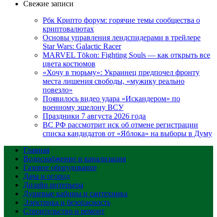
Свежие записи
Рбк Крипто форум: горячие темы сообщества о
криптовалютах
Основы управления лендспидерами в трейлере
Star Wars: Galactic Racer
MARVEL Tōkon: Fighting Souls — как открыть все
цвета костюмов
«Хочу в тюрьму»: Украинец предпочел фронту
места лишения свободы, «мужику реально
повезло»
Появилось видео удара «Искандером» по
военному эшелону ВСУ
Праздники 7 августа 2026 года
ВС РФ рассмотрит иск об отмене регистрации
списка кандидатов от «Яблока» на выборы в Думу
Главная
Водоснабжение и канализация
Газовое оборудование
Дача и огород
Дизайн интерьера
Душевые кабины и сантехника
Электрика и безопасность
Строительство и ремонт