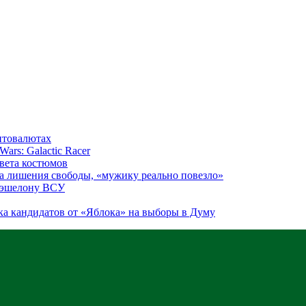
птовалютах
ars: Galactic Racer
цвета костюмов
а лишения свободы, «мужику реально повезло»
у эшелону ВСУ
ка кандидатов от «Яблока» на выборы в Думу