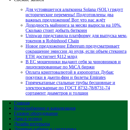
Для устоявшегося альткоина Solana (SOL) грядут
исторические перемены! Подготовлены два
важных предложения! Вот что нас ждёт
Доходность майнинга за месяц выросла на 10%.
Сколько стоит добыть биткоин
Uniswap представила платформу для выпуска мем-
токенов в Robinhood Chain
Новое предложение Ethereum предусматривает
сокращение эмиссии до нуля, если объем стекинга
ETH достигнет $112 млрд
В ЕС мошенники выдают себя за чиновников и
лицензированные по MiCA биржи
Оплата криптовалютой в аэропортах Дубая:
покупки в дьюти-фри и билеты Emirates
Горячекатаные стальные трубы бесшовные и
электросварные по ГОСТ 8732-78/8731-74
сортамент диаметров и толщин
Главная
Водоснабжение и канализация
Газовое оборудование
Дача и огород
Дизайн интерьера
Душевые кабины и сантехника