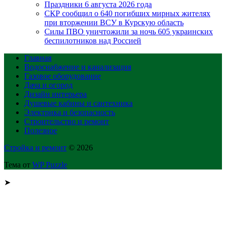
Праздники 6 августа 2026 года
СКР сообщил о 640 погибших мирных жителях
при вторжении ВСУ в Курскую область
Силы ПВО уничтожили за ночь 605 украинских
беспилотников над Россией
Главная
Водоснабжение и канализация
Газовое оборудование
Дача и огород
Дизайн интерьера
Душевые кабины и сантехника
Электрика и безопасность
Строительство и ремонт
Полезное
Стройка и ремонт
© 2026
Тема от
WP Puzzle
➤