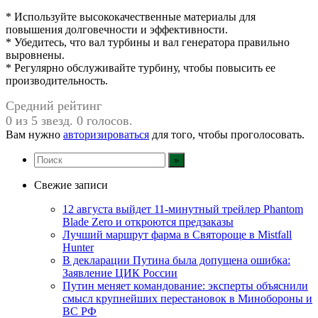
* Используйте высококачественные материалы для
повышения долговечности и эффективности.
* Убедитесь, что вал турбины и вал генератора правильно
выровнены.
* Регулярно обслуживайте турбину, чтобы повысить ее
производительность.
Средний рейтинг
0 из 5 звезд. 0 голосов.
Вам нужно
авторизироваться
для того, чтобы проголосовать.
Свежие записи
12 августа выйдет 11-минутный трейлер Phantom
Blade Zero и откроются предзаказы
Лучший маршрут фарма в Святороще в Mistfall
Hunter
В декларации Путина была допущена ошибка:
Заявление ЦИК России
Путин меняет командование: эксперты объяснили
смысл крупнейших перестановок в Минобороны и
ВС РФ