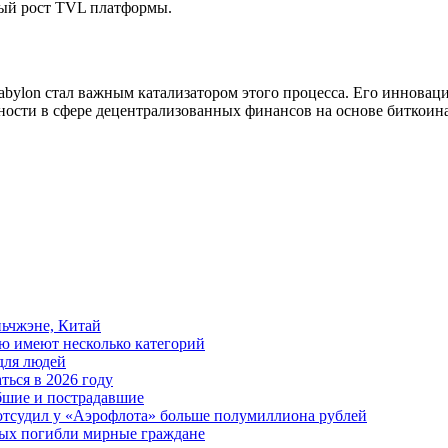
вый рост TVL платформы.
abylon стал важным катализатором этого процесса. Его инновац
вности в сфере децентрализованных финансов на основе биткоина
ьчжэне, Китай
ю имеют несколько категорий
для людей
ться в 2026 году
ибшие и пострадавшие
отсудил у «Аэрофлота» больше полумиллиона рублей
рых погибли мирные граждане