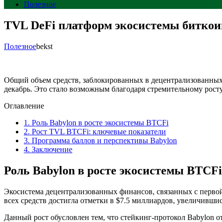
Полезное
TVL DeFi платформ экосистемы биткоин
Полезное
bekst
Общий объем средств, заблокированных в децентрализованных
декабрь. Это стало возможным благодаря стремительному рост
Оглавление
1.
Роль Babylon в росте экосистемы BTCFi
2.
Рост TVL BTCFi: ключевые показатели
3.
Программа баллов и перспективы Babylon
4.
Заключение
Роль Babylon в росте экосистемы BTCFi
Экосистема децентрализованных финансов, связанных с перво
всех средств достигла отметки в $7.5 миллиардов, увеличившись
Данный рост обусловлен тем, что стейкинг-протокол Babylon о