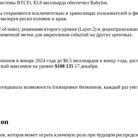
системы BTCFi, $3.8 миллиарда обеспечил Babylon.
ы сохраняются исключительно в хранилищах пользователей и фи
мизируя риски взломов и краж.
f-of-stake), решениям второго уровня (Layer-2) и децентрализо
ременной метки для закрепления событий на других цепочках.
ионов в январе 2024 года до $6.5 миллиардов к концу года, дос
еский максимум на уровне
$108 135
17 декабря.
 открывала возможность блокировки биткоинов, каждый раз уве
lon
ов, которая может играть ключевую роль при будущем распредел