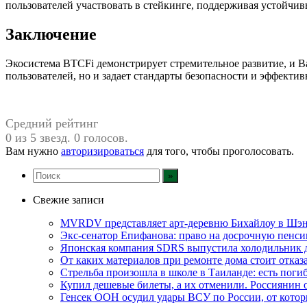
пользователей участвовать в стейкинге, поддерживая устойчи
Заключение
Экосистема BTCFi демонстрирует стремительное развитие, и B
пользователей, но и задает стандарты безопасности и эффекти
Средний рейтинг
0 из 5 звезд. 0 голосов.
Вам нужно
авторизироваться
для того, чтобы проголосовать.
Свежие записи
MVRDV представляет арт-деревню Бихайлоу в Шэн
Экс-сенатор Епифанова: право на досрочную пенси
Японская компания SDRS выпустила холодильник 
От каких материалов при ремонте дома стоит отказа
Стрельба произошла в школе в Таиланде: есть пог
Купил дешевые билеты, а их отменили. Россиянин 
Генсек ООН осудил удары ВСУ по России, от кото