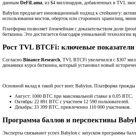
данным
DeFiLama
, из $4 миллиардов, добавленных в TVL эко
Babylon предлагает инновационный подход к стейкингу: актив
использования мостов, оберток или сторонних хранилищ, мини
Платформа позволяет блокчейнам с доказательством доли (proo
биткоина. Это достигается благодаря уникальной технологии в
Рост TVL BTCFi: ключевые показатели
Согласно
Binance Research
, TVL BTCFi увеличился с $307 милл
динамики курса биткоина, который установил новый историч
Основной вклад в такой рост внес Babylon. Платформа трижды
Август: 1000 BTC при максимальной ставке в 0.05 BTC.
Октябрь: 22 891 BTC с участием 12 590 пользователей.
Декабрь: 33 399 BTC, привлеченно 110 000 участников.
Программа баллов и перспективы Baby
Эксперты связывают успех Babylon с запуском программы балл