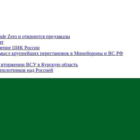
ade Zero и откроются предзаказы
er
вление ЦИК России
 смысл крупнейших перестановок в Минобороны и ВС РФ
 вторжении ВСУ в Курскую область
пилотников над Россией