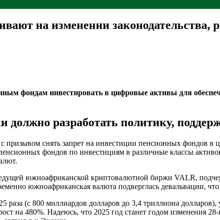
вают на изменении законодательства, 
нным фондам инвестировать в цифровые активы для обеспе
 должно разработать политику, поддер
 призывом снять запрет на инвестиции пенсионных фондов в 
енсионных фондов по инвестициям в различные классы активо
алют.
 ведущей южноафриканской криптовалютной биржи VALR, подчерк
еменно южноафриканская валюта подверглась девальвации, что 
25 раза (с 800 миллиардов долларов до 3,4 триллиона долларов)
зав рост на 480%. Надеюсь, что 2025 год станет годом изменения 