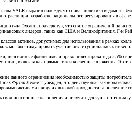
заявил г-н Эхсани.
ава VALR выразил надежду, что новая политика ведомства буд
и отрасли при разработке национального регулирования в сфере
ицию г-на Эхсани, подчеркнув, что снятие ограничений на исп
инансовых лидеров, таких как США и Великобритания. Г-н Рей
лассов активов, допустимых для использования в рамках колле
в, мог бы стимулировать участие институциональных инвестор
ки, пенсионные фонды имели право инвестировать до 2,5% свои
тиции, включая как прямые, так и косвенные вложения. Этот зап
ие данного ограничения необходимостью защиты потребителей 
ridax Фрэнк Леонетт убежден, что действующая законодательная
ровыми активами ввиду их высокой доходности за последние г
вои пенсионные накопления и получить доступ к потенциалу ро