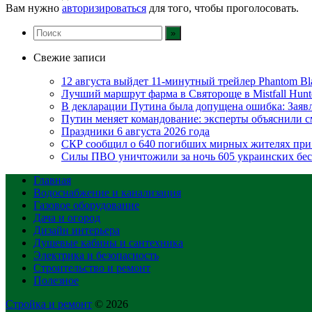
Вам нужно
авторизироваться
для того, чтобы проголосовать.
Свежие записи
12 августа выйдет 11-минутный трейлер Phantom Bl
Лучший маршрут фарма в Святороще в Mistfall Hunt
В декларации Путина была допущена ошибка: Зая
Путин меняет командование: эксперты объяснили
Праздники 6 августа 2026 года
СКР сообщил о 640 погибших мирных жителях при
Силы ПВО уничтожили за ночь 605 украинских бес
Главная
Водоснабжение и канализация
Газовое оборудование
Дача и огород
Дизайн интерьера
Душевые кабины и сантехника
Электрика и безопасность
Строительство и ремонт
Полезное
Стройка и ремонт
© 2026