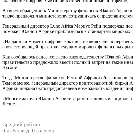
включение цифровых активов в инвестиционные портфели», — 
В своем обращении к Министерству финансов Южной Африки гл
также предложил министерству сотрудничать с представителям
Генеральный директор Luno Africa Мариус Рейц поддержал поз
поможет Южной Африке приблизиться к стандартам мировых ф
«На данный момент цифровые активы не включены в перечень к
соответствующей практике ведущих мировых финансовых рынко
Как сообщалось ранее, согласно законодательству Южной Афри
правительство предложило ввести полный запрет на такие инвес
Эхсани.
Тогда Министерство финансов Южной Африки объяснило введен
Тем не менее, генеральный директор криптовалютной биржи Af
Африки должна быть предоставлена возможность владения циф
«Многие жители Южной Африки стремятся диверсифицировать с
Леонетт.
Средний рейтинг
0 из 5 звезд. 0 голосов.