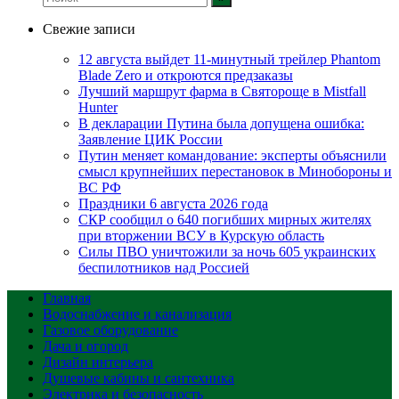
Свежие записи
12 августа выйдет 11-минутный трейлер Phantom
Blade Zero и откроются предзаказы
Лучший маршрут фарма в Святороще в Mistfall
Hunter
В декларации Путина была допущена ошибка:
Заявление ЦИК России
Путин меняет командование: эксперты объяснили
смысл крупнейших перестановок в Минобороны и
ВС РФ
Праздники 6 августа 2026 года
СКР сообщил о 640 погибших мирных жителях
при вторжении ВСУ в Курскую область
Силы ПВО уничтожили за ночь 605 украинских
беспилотников над Россией
Главная
Водоснабжение и канализация
Газовое оборудование
Дача и огород
Дизайн интерьера
Душевые кабины и сантехника
Электрика и безопасность