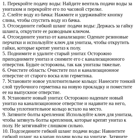
1. Перекройте подачу воды: Найдите вентиль подачи воды за
унитазом и перекройте его по часовой стрелке.
2. Слейте воду из бачка: Нажмите и удерживайте кнопку
слива, чтобы спустить воду из бачка.
3. Отсоедините гибкий шланг подачи воды: Держась за гайку
шланга, открутите ее разводным ключом.
4. Отсоедините унитаз от канализации: Оденьте резиновые
перчатки и используйте ключ для унитаза, чтобы открутить
гайки, которые крепят унитаз к полу.
5. Поднимите и удалите старый унитаз: Осторожно
приподнимите унитаз и снимите его с канализационного
отверстия. Будьте осторожны, так как унитазы тяжелые.
6. Очистите область: Очистите пол и канализационное
отверстие от старого воска или герметика.
7. Установите новое уплотнительное кольцо: Нанесите тонкий
слой трубочного герметика на новую прокладку и поместите
ее на выпускное отверстие.
8. Установите новый унитаз: Осторожно наденьте новый
унитаз на канализационное отверстие и надавите на него,
чтобы уплотнительное кольцо встало на место.
9. Затяните болты крепления: Используйте ключ для унитаза,
чтобы затянуть болты крепления, которые крепят унитаз к
полу. Не затягивайте слишком сильно.
10. Подсоедините гибкий шланг подачи воды: Навинтите
гибкий шланг на клапан подачи воды на унитазе. Затяните