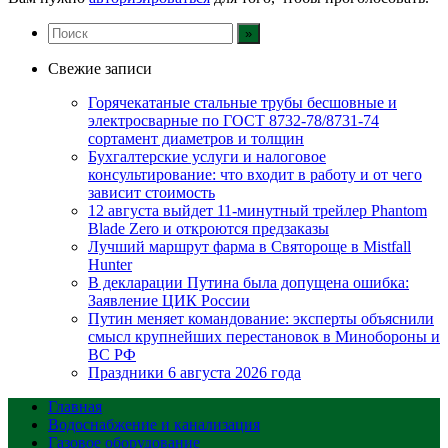
Свежие записи
Горячекатаные стальные трубы бесшовные и
электросварные по ГОСТ 8732-78/8731-74
сортамент диаметров и толщин
Бухгалтерские услуги и налоговое
консультирование: что входит в работу и от чего
зависит стоимость
12 августа выйдет 11-минутный трейлер Phantom
Blade Zero и откроются предзаказы
Лучший маршрут фарма в Святороще в Mistfall
Hunter
В декларации Путина была допущена ошибка:
Заявление ЦИК России
Путин меняет командование: эксперты объяснили
смысл крупнейших перестановок в Минобороны и
ВС РФ
Праздники 6 августа 2026 года
Главная
Водоснабжение и канализация
Газовое оборудование