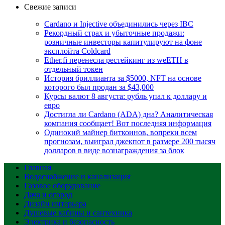
Свежие записи
Cardano и Injective объединились через IBC
Рекордный страх и убыточные продажи:
розничные инвесторы капитулируют на фоне
эксплойта Coldcard
Ether.fi перенесла рестейкинг из weETH в
отдельный токен
История бриллианта за $5000, NFT на основе
которого был продан за $43,000
Курсы валют 8 августа: рубль упал к доллару и
евро
Достигла ли Cardano (ADA) дна? Аналитическая
компания сообщает! Вот последняя информация
Одинокий майнер биткоинов, вопреки всем
прогнозам, выиграл джекпот в размере 200 тысяч
долларов в виде вознаграждения за блок
Главная
Водоснабжение и канализация
Газовое оборудование
Дача и огород
Дизайн интерьера
Душевые кабины и сантехника
Электрика и безопасность