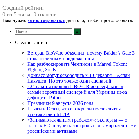
Средний рейтинг
0 из 5 звезд. 0 голосов.
Вам нужно
авторизироваться
для того, чтобы проголосовать.
Свежие записи
Ветеран BioWare объяснил, почему Baldur’s Gate 3
стала отличным продолжением
Как разблокировать Чемпиона в Marvel Tōkon:
Fighting Souls
Донбасс могут освободить к 10 декабря – Аслан
Нахушев. Но это только один сценарий
«24 ракеты прошли ПВО»: Bloomberg назвал
самый вероятный сценарий для Украины из-за
дефицита Patriot
Праздники 9 августа 2026 года
Пляжи в Геленджике открыли после снятия
угрозы атаки БПЛА
«Занимаются явным грабежом»: эксперты — о
планах ЕС получить контроль над замороженными
российскими активами