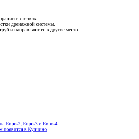
рации в стенках.
истки дренажной системы.
руб и направляют ее в другое место.
а Евро-2, Евро-3 и Евро-4
м появится в Купчино