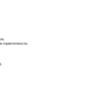
ем.
я герметичности.
).