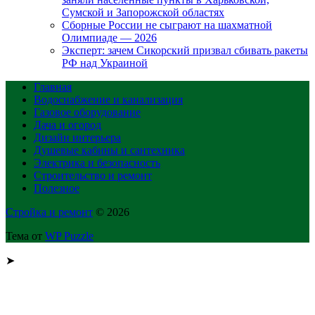
Сумской и Запорожской областях
Сборные России не сыграют на шахматной
Олимпиаде — 2026
Эксперт: зачем Сикорский призвал сбивать ракеты
РФ над Украиной
Главная
Водоснабжение и канализация
Газовое оборудование
Дача и огород
Дизайн интерьера
Душевые кабины и сантехника
Электрика и безопасность
Строительство и ремонт
Полезное
Стройка и ремонт
© 2026
Тема от
WP Puzzle
➤