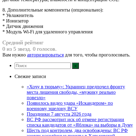
8. Дополнительные компоненты (опционально):
* Увлажнитель
* Ионизатор
* Датчик движения
* Модуль Wi-Fi для удаленного управления
Средний рейтинг
0 из 5 звезд. 0 голосов.
Вам нужно
авторизироваться
для того, чтобы проголосовать.
Свежие записи
«Хочу в тюрьму»: Украинец предпочел фронту
места лишения свободы, «мужику реально
повезло»
Появилось видео удара «Искандером» по
военному эшелону ВСУ
Праздники 7 августа 2026 года
ВС РФ рассмотрит иск об отмене регистрации
списка кандидатов от «Яблока» на выборы в Думу
Шесть под контролем, два освобождены: ВС РФ
заняли населённые пункты в Харьковской,