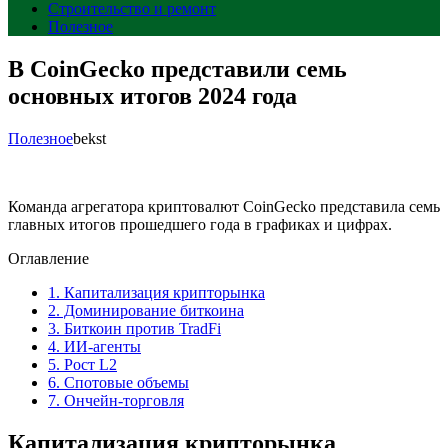
Строительство и ремонт
Полезное
В CoinGecko представили семь
основных итогов 2024 года
Полезное
bekst
Команда агрегатора криптовалют CoinGecko представила семь
главных итогов прошедшего года в графиках и цифрах.
Оглавление
1.
Капитализация крипторынка
2.
Доминирование биткоина
3.
Биткоин против TradFi
4.
ИИ-агенты
5.
Рост L2
6.
Спотовые объемы
7.
Ончейн-торговля
Капитализация крипторынка