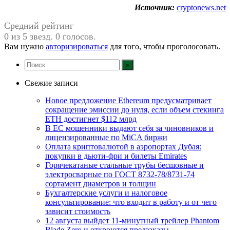
Источник:
cryptonews.net
Средний рейтинг
0 из 5 звезд. 0 голосов.
Вам нужно
авторизироваться
для того, чтобы проголосовать.
Свежие записи
Новое предложение Ethereum предусматривает
сокращение эмиссии до нуля, если объем стекинга
ETH достигнет $112 млрд
В ЕС мошенники выдают себя за чиновников и
лицензированные по MiCA биржи
Оплата криптовалютой в аэропортах Дубая:
покупки в дьюти-фри и билеты Emirates
Горячекатаные стальные трубы бесшовные и
электросварные по ГОСТ 8732-78/8731-74
сортамент диаметров и толщин
Бухгалтерские услуги и налоговое
консультирование: что входит в работу и от чего
зависит стоимость
12 августа выйдет 11-минутный трейлер Phantom
Blade Zero и откроются предзаказы