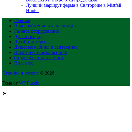
Лучший маршрут фарма в Святороще в Mistfall
Hunter
Главная
Водоснабжение и канализация
Газовое оборудование
Дача и огород
Дизайн интерьера
Душевые кабины и сантехника
Электрика и безопасность
Строительство и ремонт
Полезное
Стройка и ремонт
© 2026
Тема от
WP Puzzle
➤