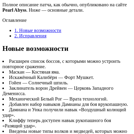
Полное описание патча, как обычно, опубликовано на сайте
Pearl Abyss
. Ниже — основные детали.
Оглавление
1.
Новые возможности
2.
Исправления
Новые возможности
Расширен список боссов, с которыми можно устроить
повторное сражение.
Маскан — Костяная яма.
Искажённый Калибёрн — Форт Мушкет.
Гойен — Солнечный шпиль.
Заклинатель ворон Дрейвен — Церковь Западного
Деменисса.
Механический Белый Рог — Врата технологий.
Добавлен набор навыков Дамианы для боя врукопашную.
Дамиана и Унка получили навык «Воздушный колющий
удар».
Клиффу теперь доступен навык рукопашного боя
«Разящий удар».
Введены новые типы волков и медведей, которых можно