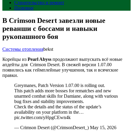
Строительство и ремонт
Полезное
В Crimson Desert завезли новые
реванши с боссами и навыки
рукопашного боя
Системы отопления
bekst
Корейцы из
Pearl Abyss
продолжают выпускать всё новые
апдейты для Crimson Desert. В свежей версии 1.07.00
появились как геймплейные улучшения, так и всяческие
правки.
Greymanes, Patch Version 1.07.00 is rolling out.
This patch adds more bosses for rematches and new
unarmed combat skills for Damiane, along with various
bug fixes and stability improvements.
Check the details and the status of the update’s
availability on your platform in the…
pic.twitter.com/yHpgCEwn4k
— Crimson Desert (@CrimsonDesert_) May 15, 2026