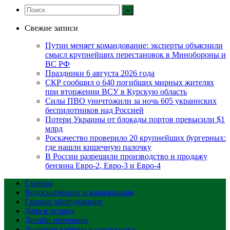
Свежие записи
Путин меняет командование: эксперты объяснили
смысл крупнейших перестановок в Минобороны и
ВС РФ
Праздники 6 августа 2026 года
СКР сообщил о 640 погибших мирных жителях
при вторжении ВСУ в Курскую область
Силы ПВО уничтожили за ночь 605 украинских
беспилотников над Россией
Потери Украины от блокады портов превысили $1
млрд
Роскачество проверило 20 крупнейших бургерных:
где нашли кишечную палочку
В России разрешили производство и продажу
бензина Евро-2, Евро-3 и Евро-4
Главная
Водоснабжение и канализация
Газовое оборудование
Дача и огород
Дизайн интерьера
Душевые кабины и сантехника