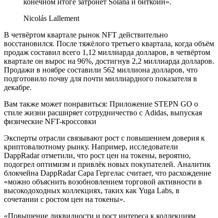
конечном итоге затронет Solana и биткоин».
Nicolás Lallement
В четвёртом квартале рынок NFT действительно
восстановился. После тяжёлого третьего квартала, когда объём
продаж составил всего 1,12 миллиарда долларов, в четвёртом
квартале он вырос на 96%, достигнув 2,2 миллиарда долларов.
Продажи в ноябре составили 562 миллиона долларов, что
подготовило почву для почти миллиардного показателя в
декабре.
Вам также может понравиться: Приложение STEPN GO о
стиле жизни расширяет сотрудничество с Adidas, выпуская
физические NFT-кроссовки
Эксперты отрасли связывают рост с повышением доверия к
криптовалютному рынку. Например, исследователи
DappRadar отметили, что рост цен на токены, вероятно,
подогрел оптимизм и привлёк новых покупателей. Аналитик
блокчейна DappRadar Сара Гергелас считает, что расхождение
«можно объяснить возобновлением торговой активности в
высокодоходных коллекциях, таких как Yuga Labs, в
сочетании с ростом цен на токены».
«Повышение ликвидности и рост интереса к коллекциям