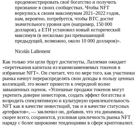
продемонстрировать своё богатство и получить
признание в своих сообществах. Чтобы NFT
вернулись к своим максимумам 2021–2022 годов,
нам, вероятно, потребуется, чтобы BTC достиг
значительного уровня цен (например, 150 000
долларов), а ETH установил новый исторический
максимум (в несколько раз превышающий
предыдущий, возможно, около 10 000 долларов)».
Nicolás Lallement
Как только эти цели будут достигнуты, Лаллеман ожидает
«перетекания капитала из взаимозаменяемых токенов в
избранные NFT». Он считает, что по мере того, как участники
рынка начнут перераспределять свои доходы в пользу ценных
коллекций, это может привести к очередной волне
завышенных оценок. «Успешные продажи токенов могут
укрепить доверие инвесторов, создать эффект богатства и
возродить спекулятивную и культурную привлекательность
NFT как в качестве инвестиций, так и в качестве статусных
артефактов», — заключил он, добавив, что эта динамика,
скорее всего, сохранится, усиливая цикличность рынка NFT
наряду с более широкими тенденциями в сфере криптовалют.