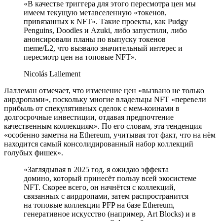
«В качестве триггера для этого пересмотра цен мы
имеем текущую метавселенную «токенов,
привязанных к NFT». Такие проекты, как Pudgy
Penguins, Doodles и Azuki, либо запустили, либо
анонсировали планы по выпуску токенов
meme/L2, что вызвало значительный интерес и
пересмотр цен на топовые NFT».
Nicolás Lallement
Лаллеман отмечает, что изменение цен «вызвано не только
аирдропами», поскольку многие владельцы NFT «перевели
прибыль от спекулятивных сделок с мем-коинами в
долгосрочные инвестиции, отдавая предпочтение
качественным коллекциям». По его словам, эта тенденция
«особенно заметна на Ethereum, учитывая тот факт, что на нём
находится самый консолидированный набор коллекций
голубых фишек».
«Заглядывая в 2025 год, я ожидаю эффекта
домино, который принесёт пользу всей экосистеме
NFT. Скорее всего, он начнётся с коллекций,
связанных с аирдропами, затем распространится
на топовые коллекции PFP на базе Ethereum,
генеративное искусство (например, Art Blocks) и в