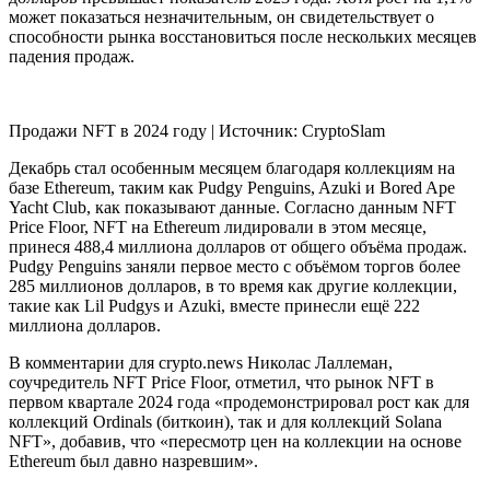
может показаться незначительным, он свидетельствует о
способности рынка восстановиться после нескольких месяцев
падения продаж.
Продажи NFT в 2024 году | Источник: CryptoSlam
Декабрь стал особенным месяцем благодаря коллекциям на
базе Ethereum, таким как Pudgy Penguins, Azuki и Bored Ape
Yacht Club, как показывают данные. Согласно данным NFT
Price Floor, NFT на Ethereum лидировали в этом месяце,
принеся 488,4 миллиона долларов от общего объёма продаж.
Pudgy Penguins заняли первое место с объёмом торгов более
285 миллионов долларов, в то время как другие коллекции,
такие как Lil Pudgys и Azuki, вместе принесли ещё 222
миллиона долларов.
В комментарии для crypto.news Николас Лаллеман,
соучредитель NFT Price Floor, отметил, что рынок NFT в
первом квартале 2024 года «продемонстрировал рост как для
коллекций Ordinals (биткоин), так и для коллекций Solana
NFT», добавив, что «пересмотр цен на коллекции на основе
Ethereum был давно назревшим».