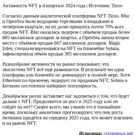
Активность NFT в 4 квартале 2024 года | Источник: Tiexo
Согласно данным аналитической платформы NFT Tiexo, Blur
и OpenSea были ведущими торговыми площадками в
четвёртом квартале, на их долю пришлось почти 70% всех
продаж NFT. Blur оказалась лидером с объёмом продаж более
885 миллионов долларов за квартал, а OpenSea заняла второе
место с объёмом продаж 607 миллионов долларов. Magic
Eden, специализирующаяся на NFT на блокчейне Solana,
зафиксировала объём продаж 365 миллионов долларов.
Разнообразие активности на рынке показывает, что
экосистема NFT всё ещё развивается. В результате ни одна
платформа или блокчейн не доминирует в полной мере. Хотя
Ethereum по-прежнему лидирует по продажам NFT, Solana и
Биткоин постепенно набирают популярность.
Декабрьское ралли заставляет нас задуматься о том, что будет
дальше с NFT. Продолжится ли рост в 2025 году или он
сойдёт на нет? Скорее всего, мы узнаем это в ближайшее
время, поскольку аналитики прогнозируют, что пик роста
биткоина придётся на середину 2025 года, что может повлиять
и на рынок NFT.
Источник:
cryptonews.net