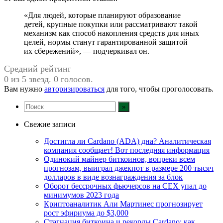
«Для людей, которые планируют образование
детей, крупные покупки или рассматривают такой
механизм как способ накопления средств для иных
целей, нормы станут гарантированной защитой
их сбережений», — подчеркивал он.
Средний рейтинг
0 из 5 звезд. 0 голосов.
Вам нужно
авторизироваться
для того, чтобы проголосовать.
Свежие записи
Достигла ли Cardano (ADA) дна? Аналитическая
компания сообщает! Вот последняя информация
Одинокий майнер биткоинов, вопреки всем
прогнозам, выиграл джекпот в размере 200 тысяч
долларов в виде вознаграждения за блок
Оборот бессрочных фьючерсов на CEX упал до
минимумов 2023 года
Криптоаналитик Али Мартинес прогнозирует
рост эфириума до $3,000
Стагнация биткоина и рекорды Cardano: как