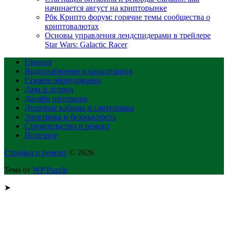
начинается август на крипторынке
Рбк Крипто форум: горячие темы сообщества о
криптовалютах
Основы управления лендспидерами в трейлере
Star Wars: Galactic Racer
Главная
Водоснабжение и канализация
Газовое оборудование
Дача и огород
Дизайн интерьера
Душевые кабины и сантехника
Электрика и безопасность
Строительство и ремонт
Полезное
Стройка и ремонт
© 2026
Тема от
WP Puzzle
➤