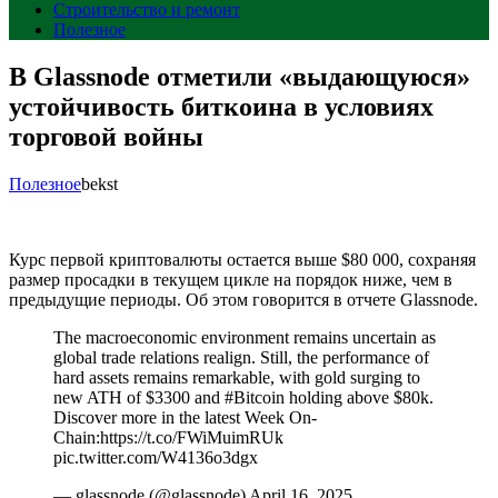
Строительство и ремонт
Полезное
В Glassnode отметили «выдающуюся»
устойчивость биткоина в условиях
торговой войны
Полезное
bekst
Курс первой криптовалюты остается выше $80 000, сохраняя
размер просадки в текущем цикле на порядок ниже, чем в
предыдущие периоды. Об этом говорится в отчете Glassnode.
The macroeconomic environment remains uncertain as
global trade relations realign. Still, the performance of
hard assets remains remarkable, with gold surging to
new ATH of $3300 and #Bitcoin holding above $80k.
Discover more in the latest Week On-
Chain:https://t.co/FWiMuimRUk
pic.twitter.com/W4136o3dgx
— glassnode (@glassnode) April 16, 2025