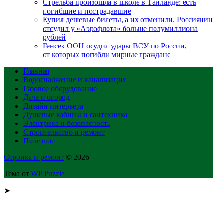
Стрельба произошла в школе в Таиланде: есть
погибшие и пострадавшие
Купил дешевые билеты, а их отменили. Россиянин
отсудил у «Аэрофлота» больше полумиллиона
рублей
Генсек ООН осудил удары ВСУ по России,
от которых погибли мирные граждане
Главная
Водоснабжение и канализация
Газовое оборудование
Дача и огород
Дизайн интерьера
Душевые кабины и сантехника
Электрика и безопасность
Строительство и ремонт
Полезное
Стройка и ремонт
© 2026
Тема от
WP Puzzle
➤