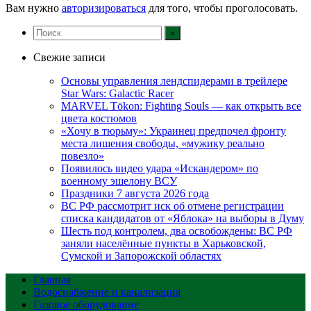
Вам нужно
авторизироваться
для того, чтобы проголосовать.
Свежие записи
Основы управления лендспидерами в трейлере
Star Wars: Galactic Racer
MARVEL Tōkon: Fighting Souls — как открыть все
цвета костюмов
«Хочу в тюрьму»: Украинец предпочел фронту
места лишения свободы, «мужику реально
повезло»
Появилось видео удара «Искандером» по
военному эшелону ВСУ
Праздники 7 августа 2026 года
ВС РФ рассмотрит иск об отмене регистрации
списка кандидатов от «Яблока» на выборы в Думу
Шесть под контролем, два освобождены: ВС РФ
заняли населённые пункты в Харьковской,
Сумской и Запорожской областях
Главная
Водоснабжение и канализация
Газовое оборудование