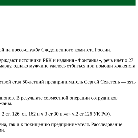
й на пресс-службу Следственного комитета России.
рждают источники РБК и издания «Фонтанка», речь идёт о 27-
арку, однако мужчине удалось отбиться при помощи хоккеиста
ртвой стал 50-летний предприниматель Сергей Селегень — зять
лионов. В результате совместной операции сотрудников
ржаны.
т. 126, ст. 162 и ч.3 ст.30 п.«а» ч.2 ст.126 УК РФ).
на, так и к похищению предпринимателя. Расследование
ми.