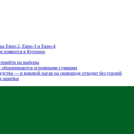
а Евро-2, Евро-3 и Евро-4
м появится в Купчино
в прийти на выборы
и оборачиваются огромными суммами
редства — и вековой нагар на сковороде отходит без усилий
 и ошибки