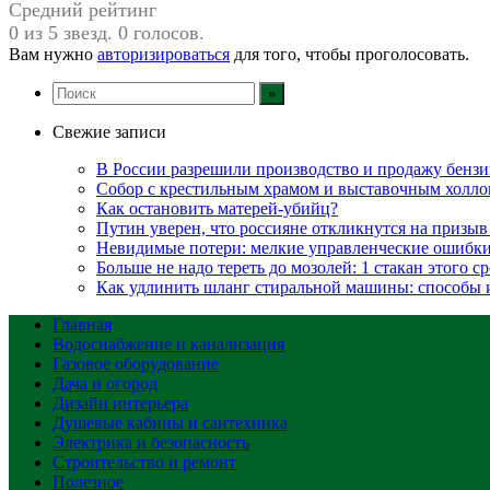
Средний рейтинг
0 из 5 звезд. 0 голосов.
Вам нужно
авторизироваться
для того, чтобы проголосовать.
Свежие записи
В России разрешили производство и продажу бензин
Собор с крестильным храмом и выставочным холло
Как остановить матерей-убийц?
Путин уверен, что россияне откликнутся на призы
Невидимые потери: мелкие управленческие ошибк
Больше не надо тереть до мозолей: 1 стакан этого с
Как удлинить шланг стиральной машины: способы
Главная
Водоснабжение и канализация
Газовое оборудование
Дача и огород
Дизайн интерьера
Душевые кабины и сантехника
Электрика и безопасность
Строительство и ремонт
Полезное