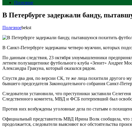
Полезное
В Петербурге задержали банду, пытавш
Полезное
bekst
В Санкт-Петербурге задержаны четверо мужчин, которых подоз
По данным следствия, 23 октября злоумышленники предприняли
летнем полузащитнике футбольного клуба «Зенит» Андрее Мост
Александра Гракуна, который оказался рядом.
Спустя два дня, по версии СК, те же лица похитили другого 
бывшего председателя Законодательного собрания Санкт-Петер
Следователи установили, что преступники заставили Селегеня 
Следственного комитета, МВД и ФСБ потерпевший был освобо
Против них возбуждены уголовные дела по статьям о похищении чел
Официальный представитель МВД Ирина Волк сообщила, что за
продолжается, следователи выясняют все обстоятельства прои