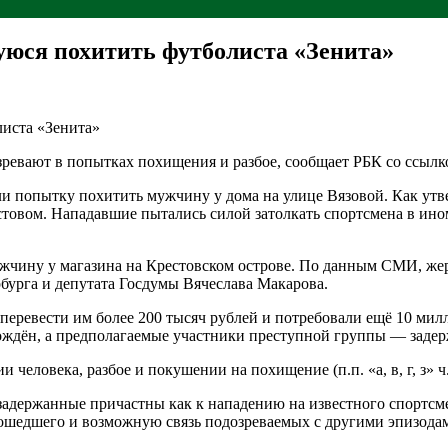
уюся похитить футболиста «Зенита»
ревают в попытках похищения и разбое, сообщает РБК со ссылко
 попытку похитить мужчину у дома на улице Вязовой. Как утве
овом. Нападавшие пытались силой затолкать спортсмена в ином
мужчину у магазина на Крестовском острове. По данным СМИ, же
бурга и депутата Госдумы Вячеслава Макарова.
перевести им более 200 тысяч рублей и потребовали ещё 10 мил
ждён, а предполагаемые участники преступной группы — заде
овека, разбое и покушении на похищение (п.п. «а, в, г, з» ч. 2 с
держанные причастны как к нападению на известного спортсме
зошедшего и возможную связь подозреваемых с другими эпизода