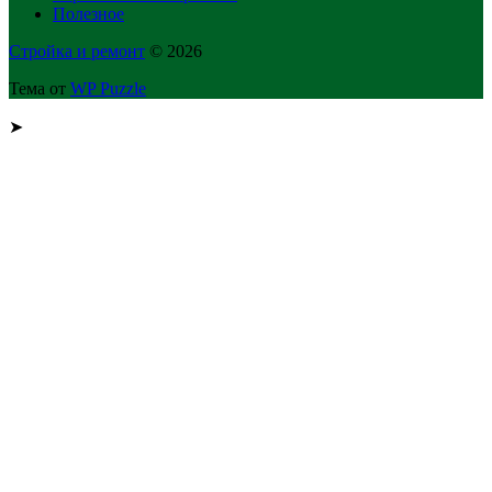
Полезное
Стройка и ремонт
© 2026
Тема от
WP Puzzle
➤