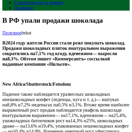
Строительство и ремонт
Полезное
В РФ упали продажи шоколада
Полезное
bekst
В2024 году жители России стали реже покупать шоколад.
Продажи шоколадных плиток внатуральном выражении
сократились на7,1% год кгоду, вденежном— выросли
на8,3%. Обэтом пишет «Коммерсантъ» соссылкой
наданные компании «Нильсен».
New Africa/Shutterstock/Fotodom
Падение также наблюдается уразвесных шоколадных
инешоколадных конфет (леденцы, нуга и т. д.)— вштуках
на8,8% и7,2% ивденьгах на0,5% и3,1%. Втоже время наиболее
выраженный рост продаж наблюдается увафель вшоколаде
внатуральном выражении— на17,1%, вденежном— на25,4%,
ушоколадных батончиков рост на14,3% и25%, шоколадных
драже— на13,6% и19,4%, упакованных нешоколадных конфет
— на10,4% и14,9%. Наименее заметный рост уфигурного