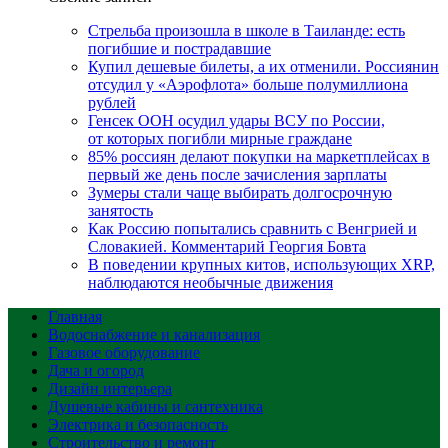
Стрельба произошла в школе в Таиланде: есть
погибшие и пострадавшие
Купил дешевые билеты, а их отменили. Россиянин
отсудил у «Аэрофлота» больше полумиллиона
рублей
Генсек ООН осудил удары ВСУ по России,
от которых погибли мирные граждане
85% россиян делают покупки на маркетплейсах в
первый же день после зачисления зарплаты
Зумеры стали чаще выбирать долгосрочную
занятость
Как Россию попытались сравнить с Венгрией и
Словакией. Комментарий Георгия Бовта
В поведении крупных китов, использующих XRP,
наблюдаются необычные движения
Главная
Водоснабжение и канализация
Газовое оборудование
Дача и огород
Дизайн интерьера
Душевые кабины и сантехника
Электрика и безопасность
Строительство и ремонт