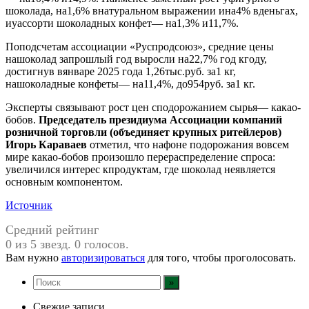
шоколада, на1,6% внатуральном выражении ина4% вденьгах,
иуассорти шоколадных конфет— на1,3% и11,7%.
Поподсчетам ассоциации «Руспродсоюз», средние цены
нашоколад запрошлый год выросли на22,7% год кгоду,
достигнув вянваре 2025 года 1,26тыс.руб. за1 кг,
нашоколадные конфеты— на11,4%, до954руб. за1 кг.
Эксперты связывают рост цен сподорожанием сырья— какао-
бобов.
Председатель президиума Ассоциации компаний
розничной торговли (объединяет крупных ритейлеров)
Игорь Караваев
отметил, что нафоне подорожания вовсем
мире какао-бобов произошло перераспределение спроса:
увеличился интерес кпродуктам, где шоколад неявляется
основным компонентом.
Источник
Средний рейтинг
0 из 5 звезд. 0 голосов.
Вам нужно
авторизироваться
для того, чтобы проголосовать.
Свежие записи