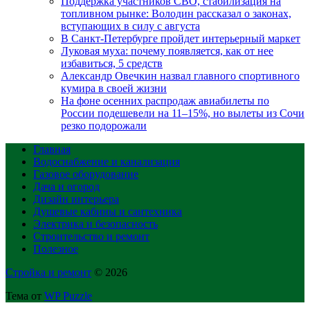
Поддержка участников СВО, стабилизация на
топливном рынке: Володин рассказал о законах,
вступающих в силу с августа
В Санкт-Петербурге пройдет интерьерный маркет
Луковая муха: почему появляется, как от нее
избавиться, 5 средств
Александр Овечкин назвал главного спортивного
кумира в своей жизни
На фоне осенних распродаж авиабилеты по
России подешевели на 11–15%, но вылеты из Сочи
резко подорожали
Главная
Водоснабжение и канализация
Газовое оборудование
Дача и огород
Дизайн интерьера
Душевые кабины и сантехника
Электрика и безопасность
Строительство и ремонт
Полезное
Стройка и ремонт
© 2026
Тема от
WP Puzzle