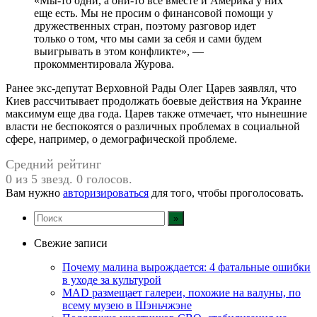
«Мы-то одни, а они-то все вместе и Америка у них
еще есть. Мы не просим о финансовой помощи у
дружественных стран, поэтому разговор идет
только о том, что мы сами за себя и сами будем
выигрывать в этом конфликте», —
прокомментировала Журова.
Ранее экс-депутат Верховной Рады Олег Царев заявлял, что
Киев рассчитывает продолжать боевые действия на Украине
максимум еще два года. Царев также отмечает, что нынешние
власти не беспокоятся о различных проблемах в социальной
сфере, например, о демографической проблеме.
Средний рейтинг
0 из 5 звезд. 0 голосов.
Вам нужно
авторизироваться
для того, чтобы проголосовать.
Свежие записи
Почему малина вырождается: 4 фатальные ошибки
в уходе за культурой
MAD размещает галереи, похожие на валуны, по
всему музею в Шэньчжэне