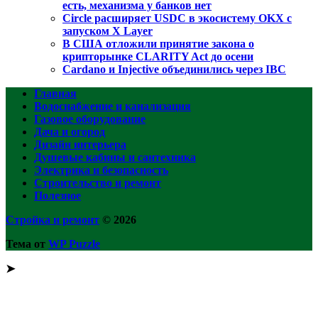
есть, механизма у банков нет
Circle расширяет USDC в экосистему OKX с
запуском X Layer
В США отложили принятие закона о
крипторынке CLARITY Act до осени
Cardano и Injective объединились через IBC
Главная
Водоснабжение и канализация
Газовое оборудование
Дача и огород
Дизайн интерьера
Душевые кабины и сантехника
Электрика и безопасность
Строительство и ремонт
Полезное
Стройка и ремонт
© 2026
Тема от
WP Puzzle
➤