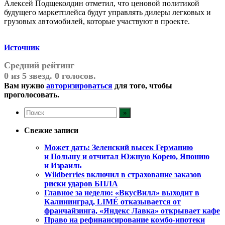
Алексей Подщеколдин отметил, что ценовой политикой
будущего маркетплейса будут управлять дилеры легковых и
грузовых автомобилей, которые участвуют в проекте.
Источник
Средний рейтинг
0 из 5 звезд. 0 голосов.
Вам нужно
авторизироваться
для того, чтобы
проголосовать.
Свежие записи
Может дать: Зеленский высек Германию
и Польшу и отчитал Южную Корею, Японию
и Израиль
Wildberries включил в страхование заказов
риски ударов БПЛА
Главное за неделю: «ВкусВилл» выходит в
Калининград, LIMÉ отказывается от
франчайзинга, «Яндекс Лавка» открывает кафе
Право на рефинансирование комбо-ипотеки