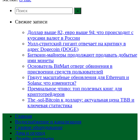
Свежие записи
Доллар выше 82, евро выше 94: что происходит с
курсами валют в России
Уолл-стритский гигант отвечает на критику в
адрес Dogecoin (DOGE)
Биткоин-майнеры продолжают продавать добытые
ими монеты
Основатель BitMart отверг обвинения в
присвоении средств пользователей
Грядут масштабные обновления для Ethereum и
Solana: что изменится?
Премиальное чтиво: топ полезных книг для
криптотрейдеров
The -sol-Bitcoin к доллару: актуальная цена TBB и
ключевая статистика
Главная
Водоснабжение и канализация
Газовое оборудование
Дача и огород
Дизайн интерьера