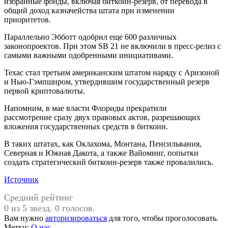
избранные фонды, включая биткоин-резерв, от перевода в
общий доход казначейства штата при изменении
приоритетов.
Параллельно Эбботт одобрил еще 600 различных
законопроектов. При этом SB 21 не включили в пресс-релиз с
самыми важными одобренными инициативами.
Техас стал третьим американским штатом наряду с Аризоной
и Нью-Гэмпширом, утвердившим государственный резерв
первой криптовалюты.
Напомним, в мае власти Флориды прекратили
рассмотрение сразу двух правовых актов, разрешающих
вложения государственных средств в биткоин.
В таких штатах, как Оклахома, Монтана, Пенсильвания,
Северная и Южная Дакота, а также Вайоминг, попытки
создать стратегический биткоин-резерв также провалились.
Источник
Средний рейтинг
0 из 5 звезд. 0 голосов.
Вам нужно
авторизироваться
для того, чтобы проголосовать.
Метки:
О нас